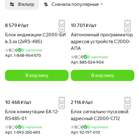
Фильтр
Сначала популярные
8 579 ₽/
шт
10 701 ₽/
шт
Блок индикации С2000-БИ
Автономный программатор
в.3.хх (2xRS-485)
адресов устройств С2000-
АПА
0
0
В наличии
Арт.
1-848-964-570
0
0
В наличии
Арт.
885-534-904
В корзину
В корзину
10 468 ₽/
шт
2 116 ₽/
шт
Блок коммутации БК-12-
Блок сигнально-пусковой
RS485-01
адресный С2000-СП2
0
0
В наличии
0
0
В наличии
Арт.
1-593-250-693
Арт.
92-197-010