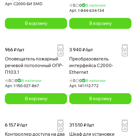
Арт.
С2000-БИ SMD
0
0
В наличии
Арт.
1-844-634-134
В корзину
В корзину
966 ₽/
шт
3 940 ₽/
шт
Оповещатель пожарный
Преобразователь
речевой потолочный ОПР-
интерфейса С2000-
П103.1
Ethernet
0
0
В наличии
0
0
В наличии
Арт.
1-150-027-867
Арт.
141-112-772
В корзину
В корзину
6 157 ₽/
шт
31 510 ₽/
шт
Контроллер доступа на два
Шкаф для установки