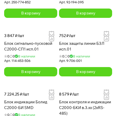
Арт.
250-774-852
Арт.
92-194-395
В корзину
В корзину
3 847 ₽/
шт
752 ₽/
шт
Блок сигнально-пусковой
Блок защиты линии БЗЛ
С2000-СП1 исп.01
исп.01
0
0
В наличии
0
0
В наличии
Арт.
114-453-506
Арт.
9-706-001
В корзину
В корзину
7 224.25 ₽/
шт
8 579 ₽/
шт
Блок индикации Болид
Блок контроля и индикации
С2000-БИ SMD
С2000-БКИ в.3.хх (2xRS-
485)
0
0
В наличии