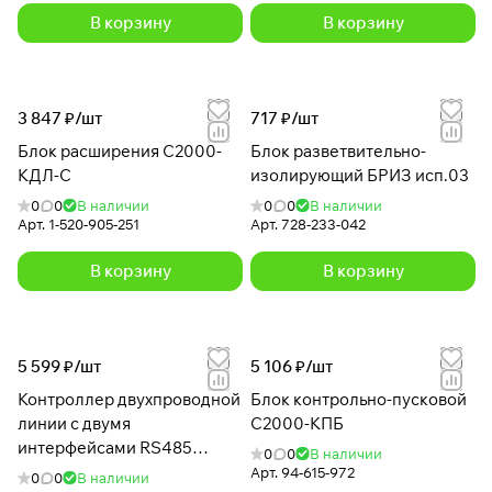
В корзину
В корзину
3 847 ₽/
шт
717 ₽/
шт
Блок расширения С2000-
Блок разветвительно-
КДЛ-С
изолирующий БРИЗ исп.03
0
0
В наличии
0
0
В наличии
Арт.
1-520-905-251
Арт.
728-233-042
В корзину
В корзину
5 599 ₽/
шт
5 106 ₽/
шт
Контроллер двухпроводной
Блок контрольно-пусковой
линии с двумя
С2000-КПБ
интерфейсами RS485
0
0
В наличии
С2000-КДЛ-2И исп.01
Арт.
94-615-972
0
0
В наличии