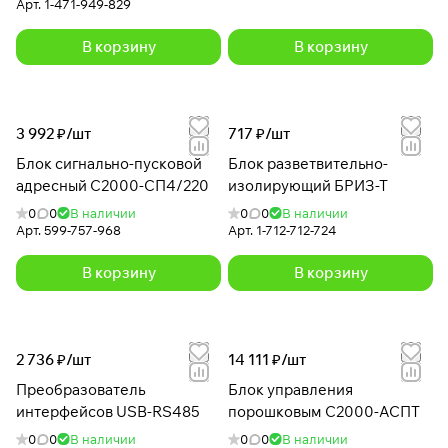
Арт.
1-471-949-829
В корзину
В корзину
3 992 ₽/
шт
717 ₽/
шт
Блок сигнально-пусковой
Блок разветвительно-
адресный С2000-СП4/220
изолирующий БРИЗ-Т
0
0
В наличии
0
0
В наличии
Арт.
599-757-968
Арт.
1-712-712-724
В корзину
В корзину
2 736 ₽/
шт
14 111 ₽/
шт
Преобразователь
Блок управления
интерфейсов USB-RS485
порошковым С2000-АСПТ
0
0
В наличии
0
0
В наличии