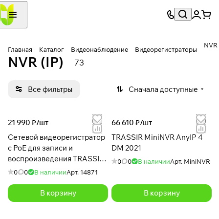
NVR 
Главная
Каталог
Видеонаблюдение
Видеорегистраторы
NVR (IP)
73
Все фильтры
Сначала доступные
21 990 ₽/
шт
66 610 ₽/
шт
Сетевой видеорегистратор
TRASSIR MiniNVR AnyIP 4
c PoE для записи и
DM 2021
воспроизведения TRASSIR
0
0
В наличии
Арт.
MiniNVR
TR-N1108P
0
0
В наличии
Арт.
14871
В корзину
В корзину