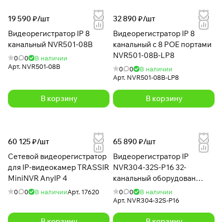
19 590 ₽/
шт
32 890 ₽/
шт
Видеорегистратор IP 8
Видеорегистратор IP 8
канальный NVR501-08B
канальный с 8 POE портами
NVR501-08B-LP8
0
0
В наличии
Арт.
NVR501-08B
0
0
В наличии
Арт.
NVR501-08B-LP8
В корзину
В корзину
60 125 ₽/
шт
65 890 ₽/
шт
Сетевой видеорегистратор
Видеорегистратор IP
для IP-видеокамер TRASSIR
NVR304-32S-P16 32-
MiniNVR AnyIP 4
канальный оборудован
двумя видеовыходами HDMI
0
0
В наличии
Арт.
17620
0
0
В наличии
и VGA
Арт.
NVR304-32S-P16
В корзину
В корзину