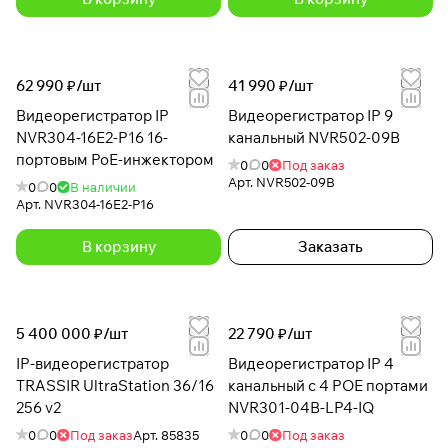
62 990 ₽/
шт
41 990 ₽/
шт
Видеорегистратор IP
Видеорегистратор IP 9
NVR304-16E2-P16 16-
канальный NVR502-09B
портовым PoE-инжектором
0
0
Под заказ
Арт.
NVR502-09B
0
0
В наличии
Арт.
NVR304-16E2-P16
В корзину
Заказать
5 400 000 ₽/
шт
22 790 ₽/
шт
IP-видеорегистратор
Видеорегистратор IP 4
TRASSIR UltraStation 36/16
канальный с 4 POE портами
256 v2
NVR301-04B-LP4-IQ
0
0
Под заказ
Арт.
85835
0
0
Под заказ