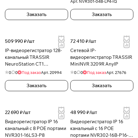
Арт.
NVR301-04B-LP4-IQ
Заказать
Заказать
509 990 ₽/
шт
72 410 ₽/
шт
IP-видеорегистратор 128-
Сетевой IP-
канальный TRASSIR
видеорегистратор TRASSIR
NeuroStation CT1
MiniNVR 3209R AnyIP
8800R/128-A5
0
0
Под заказ
Арт.
20994
0
0
Под заказ
Арт.
27676
Заказать
Заказать
22 690 ₽/
шт
48 990 ₽/
шт
Видеорегистратор IP 16
Видеорегистратор IP 16
канальный с 8 POE портами
канальный с 16 POE
NVR301-16LS3-P8
портами NVR302-16B-P16-