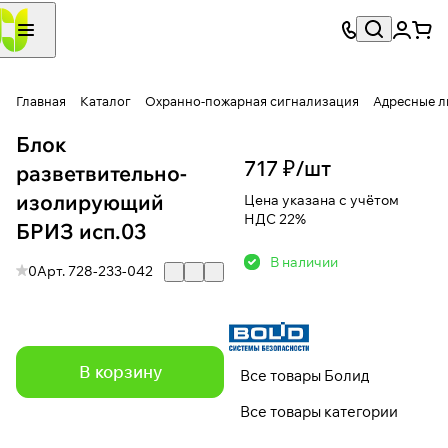
Главная
Каталог
Охранно-пожарная сигнализация
Адресные л
Блок
717 ₽/
шт
разветвительно-
изолирующий
Цена указана с учётом
НДС 22%
БРИЗ исп.03
В наличии
0
Арт.
728-233-042
В корзину
Все товары Болид
Все товары категории