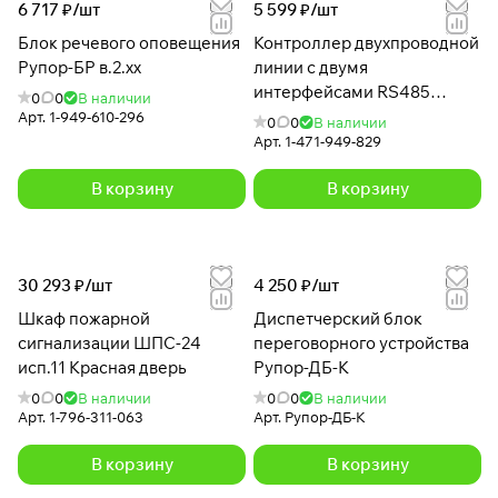
6 717 ₽/
шт
5 599 ₽/
шт
Блок речевого оповещения
Контроллер двухпроводной
Рупор-БР в.2.хх
линии с двумя
интерфейсами RS485
0
0
В наличии
С2000-КДЛ-2И исп.01
Арт.
1-949-610-296
0
0
В наличии
Арт.
1-471-949-829
В корзину
В корзину
30 293 ₽/
шт
4 250 ₽/
шт
Шкаф пожарной
Диспетчерский блок
сигнализации ШПС-24
переговорного устройства
исп.11 Красная дверь
Рупор-ДБ-К
0
0
В наличии
0
0
В наличии
Арт.
1-796-311-063
Арт.
Рупор-ДБ-К
В корзину
В корзину