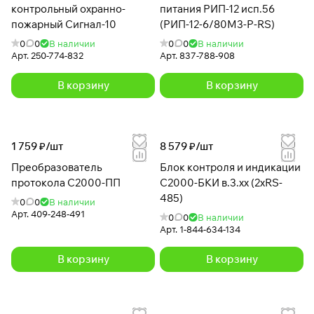
контрольный охранно-
питания РИП-12 исп.56
пожарный Сигнал-10
(РИП-12-6/80М3-Р-RS)
0
0
В наличии
0
0
В наличии
Арт.
250-774-832
Арт.
837-788-908
В корзину
В корзину
1 759 ₽/
шт
8 579 ₽/
шт
Преобразователь
Блок контроля и индикации
протокола С2000-ПП
С2000-БКИ в.3.хх (2xRS-
485)
0
0
В наличии
Арт.
409-248-491
0
0
В наличии
Арт.
1-844-634-134
В корзину
В корзину