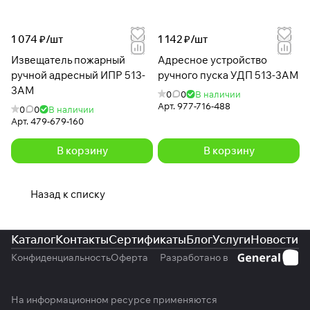
1 074 ₽/
шт
1 142 ₽/
шт
Извещатель пожарный
Адресное устройство
ручной адресный ИПР 513-
ручного пуска УДП 513-3АМ
3АМ
0
0
В наличии
Арт.
977-716-488
0
0
В наличии
Арт.
479-679-160
В корзину
В корзину
Назад к списку
Каталог
Контакты
Сертификаты
Блог
Услуги
Новости
Конфиденциальность
Оферта
Разработано в
На информационном ресурсе применяются