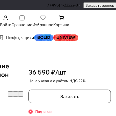
+7 (495) 1-22222-8
Заказать звонок
Войти
Сравнение
Избранное
Корзина
BOLID
UNIVIEW
Шкафы, ящики
ние
36 590 ₽/
шт
ион
Цена указана с учётом НДС 22%
Заказать
Под заказ