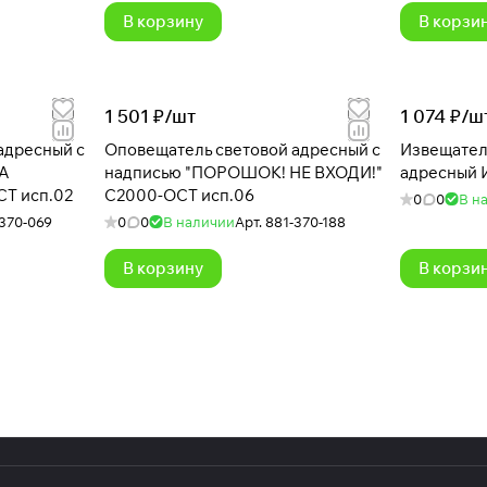
В корзину
В корзи
1 501 ₽/
шт
1 074 ₽/
ш
Оповещатель световой адресный с
Извещател
А
надписью "ПОРОШОК! НЕ ВХОДИ!"
адресный 
Т исп.02
С2000-ОСТ исп.06
0
0
В н
370-069
0
0
В наличии
Арт.
881-370-188
В корзину
В корзи