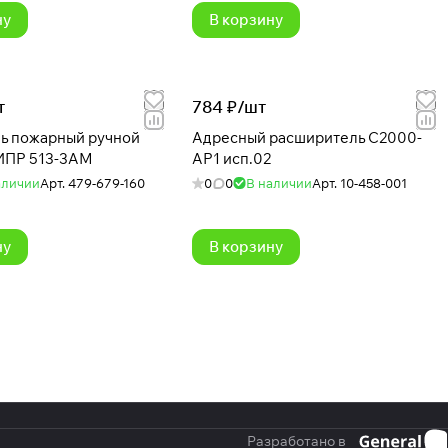
ну
В корзину
т
784 ₽/
шт
ь пожарный ручной
Адресный расширитель С2000-
ИПР 513-3АМ
АР1 исп.02
аличии
Арт.
479-679-160
0
0
В наличии
Арт.
10-458-001
ну
В корзину
Разработано в