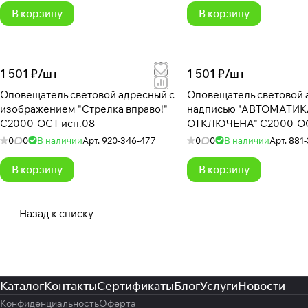
В корзину
В корзину
1 501 ₽/
шт
1 501 ₽/
шт
Оповещатель световой адресный с
Оповещатель световой адресный с
изображением "Стрелка вправо!"
надписью "АВТОМАТИК
С2000-ОСТ исп.08
ОТКЛЮЧЕНА" С2000-ОС
0
0
В наличии
Арт.
920-346-477
0
0
В наличии
Арт.
881-
В корзину
В корзину
Назад к списку
Каталог
Контакты
Сертификаты
Блог
Услуги
Новости
Конфиденциальность
Оферта