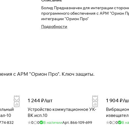
Болид Предназначен для интеграции сторон
программного обеспечения с АРМ "Орион П
интеграции "Орион Про"
Подробности
ения с АРМ "Орион Про". Ключ защиты.
1 244 ₽/
шт
1 904 ₽/
ш
ольный
Устройство коммутационное УК-
Вибрацион
ал-10
ВК исп.10
извещател
774-832
0
0
В наличии
Арт.
866-109-699
0
0
В н