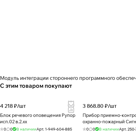
Модуль интеграции стороннего программного обеспеч
С этим товаром покупают
4 218 ₽/
шт
3 868.80 ₽/
шт
Блок речевого оповещения Рупор
Прибор приемно-контр
исп.02 в.2.хх
охранно-пожарный Сигн
0
0
В наличии
Арт.
1-949-604-885
0
0
В наличии
Арт.
250-