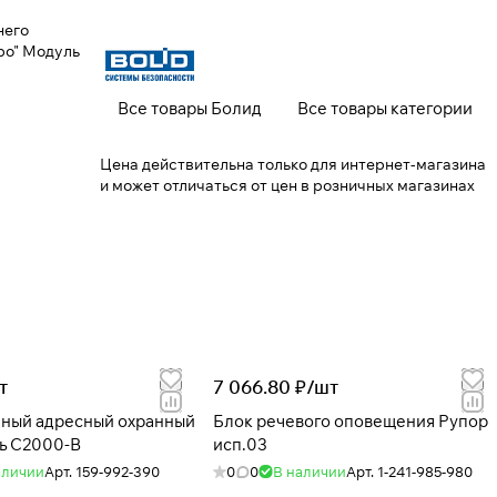
него
ро" Модуль
Все товары Болид
Все товары категории
Цена действительна только для интернет-магазина
и может отличаться от цен в розничных магазинах
т
7 066.80 ₽/
шт
ный адресный охранный
Блок речевого оповещения Рупор
ь С2000-В
исп.03
аличии
Арт.
159-992-390
0
0
В наличии
Арт.
1-241-985-980