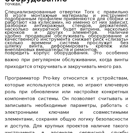
точках.
Специализированные отвертки Torx с правильно
В итоге монтажные материалы и инструмент
подобранным профилем применяются для сборки и
работают «за кулисами», но именно от них зависит,
разборки антикражных стендов, держателей,
насколько аккуратной будет витрина, насколько
крючков и других элементов. Наличие
удобно продавцам обслуживать оборудование и
качественного инструмента снижает риск «слизать»
сколько времени система прослужит без
шляпку винта, деформировать крепёж или
внеплановых вмешательств и ремонтов.
повредить корпус оборудования. Это особенно
важно при регулярном обслуживании, когда винты
приходится откручивать и закручивать много раз.
Программатор Pro-key относится к устройствам,
которые используются реже, но играют ключевую
роль при обновлении или настройке конкретных
компонентов системы. Он позволяет считывать и
записывать необходимые параметры, работать с
электронными ключами и совместимыми
элементами, сохраняя общую логику безопасности
и доступа. Для крупных проектов наличие такого
инструмента в арсенале сервисной службы