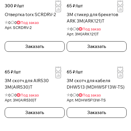
300 ₽/
шт
65 ₽/
шт
Отвертка torx SCRDRV-2
3M стикер для брекетов
ARK 3M(ARK121)T
0
0
Под заказ
Арт.
SCRDRV-2
0
0
Под заказ
Арт.
3M(ARK121)T
Заказать
Заказать
65 ₽/
шт
65 ₽/
шт
3M скотч для AIR530
3M скотч для кабеля
3M(AIR530)T
DHW513 (MDHW5F13W-TS)
0
0
Под заказ
0
0
Под заказ
Арт.
3M(AIR530)T
Арт.
MDHW5F13W-TS
Заказать
Заказать