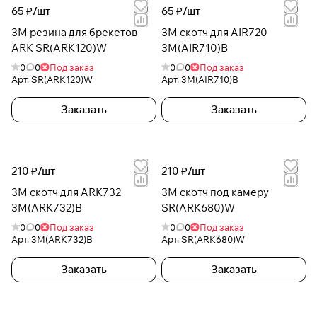
65 ₽/
шт
65 ₽/
шт
3M резина для брекетов
3M скотч для AIR720
ARK SR(ARK120)W
3M(AIR710)B
0
0
Под заказ
0
0
Под заказ
Арт.
SR(ARK120)W
Арт.
3M(AIR710)B
Заказать
Заказать
210 ₽/
шт
210 ₽/
шт
3М скотч для ARK732
3М скотч под камеру
3M(ARK732)B
SR(ARK680)W
0
0
Под заказ
0
0
Под заказ
Арт.
3M(ARK732)B
Арт.
SR(ARK680)W
Заказать
Заказать