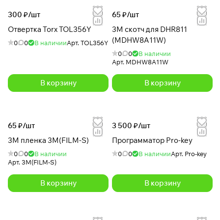
300 ₽/
шт
65 ₽/
шт
Отвертка Torx TOL356Y
3M скотч для DHR811
(MDHW8A11W)
0
0
В наличии
Арт.
TOL356Y
0
0
В наличии
Арт.
MDHW8A11W
В корзину
В корзину
65 ₽/
шт
3 500 ₽/
шт
3М пленка 3M(FILM-S)
Программатор Pro-key
0
0
В наличии
0
0
В наличии
Арт.
Pro-key
Арт.
3M(FILM-S)
В корзину
В корзину