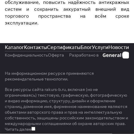
обслуживание, повысить надёжность антикражных
систем и сохранить аккуратный внешний вид
торгового пространства на всём сроке
эксплуатации.
Каталог
Контакты
Сертификаты
Блог
Услуги
Новости
Конфиденциальность
Оферта
Разработано в
На информационном ресурсе применяются
рекомендательные технологии
.
Все ресурсы сайта rakurs-b.ru, включая (но не
ограничиваясь) текстовую, графическую, фотографическую
и видео информацию, структуру, дизайн и оформление
страниц, доменное имя, фирменное наименование являются
объектами авторского права и прав на интеллектуальную
собственность, защищены российским законодательством и
международными соглашениями об охране авторских прав.
Читать далее