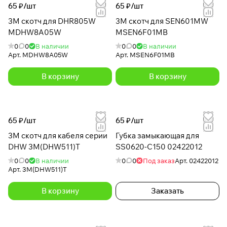
65 ₽/
шт
65 ₽/
шт
3M скотч для DHR805W
3М скотч для SEN601MW
MDHW8A05W
MSEN6F01MB
0
0
В наличии
0
0
В наличии
Арт.
MDHW8A05W
Арт.
MSEN6F01MB
В корзину
В корзину
65 ₽/
шт
65 ₽/
шт
3М скотч для кабеля серии
Губка замыкающая для
DHW 3M(DHW511)T
SS0620-C150 02422012
0
0
В наличии
0
0
Под заказ
Арт.
02422012
Арт.
3M(DHW511)T
В корзину
Заказать