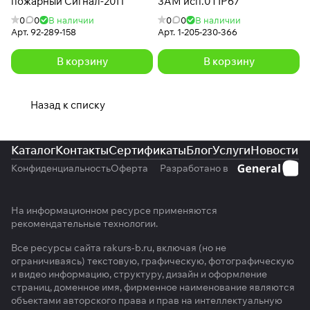
пожарный Сигнал-20П
3АМ исп.01 IP67
0
0
В наличии
0
0
В наличии
Арт.
92-289-158
Арт.
1-205-230-366
В корзину
В корзину
Назад к списку
Каталог
Контакты
Сертификаты
Блог
Услуги
Новости
Конфиденциальность
Оферта
Разработано в
На информационном ресурсе применяются
рекомендательные технологии
.
Все ресурсы сайта rakurs-b.ru, включая (но не
ограничиваясь) текстовую, графическую, фотографическую
и видео информацию, структуру, дизайн и оформление
страниц, доменное имя, фирменное наименование являются
объектами авторского права и прав на интеллектуальную