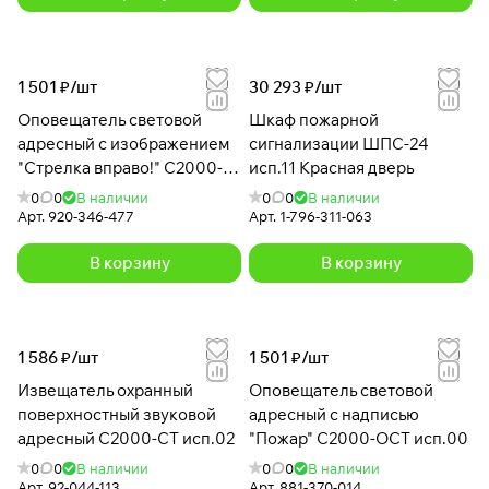
1 501 ₽/
шт
30 293 ₽/
шт
Оповещатель световой
Шкаф пожарной
адресный с изображением
сигнализации ШПС-24
"Стрелка вправо!" С2000-
исп.11 Красная дверь
ОСТ исп.08
0
0
В наличии
0
0
В наличии
Арт.
920-346-477
Арт.
1-796-311-063
В корзину
В корзину
1 586 ₽/
шт
1 501 ₽/
шт
Извещатель охранный
Оповещатель световой
поверхностный звуковой
адресный с надписью
адресный С2000-СТ исп.02
"Пожар" С2000-ОСТ исп.00
0
0
В наличии
0
0
В наличии
Арт.
92-044-113
Арт.
881-370-014