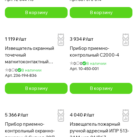
В корзину
В корзину
1 119 ₽/
шт
3 934 ₽/
шт
Извещатель охранный
Прибор приемно-
точечный
контрольный С2000-4
магнитоконтактный
0
0
В наличии
адресный С2000-АР1 с ИО
Арт.
10-450-001
0
0
В наличии
102-20
Арт.
236-194-836
В корзину
В корзину
5 366 ₽/
шт
4 040 ₽/
шт
Прибор приемно-
Извещатель пожарный
контрольный охранно-
ручной адресный ИПР 513-