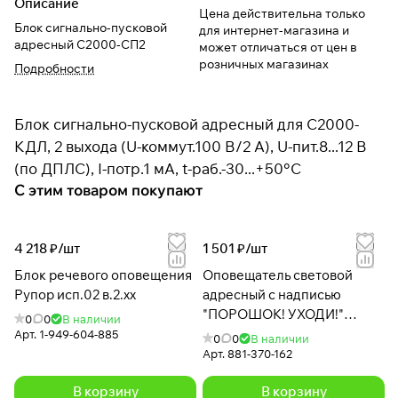
Описание
Цена действительна только
Блок сигнально-пусковой
для интернет-магазина и
адресный С2000-СП2
может отличаться от цен в
розничных магазинах
Подробности
Блок сигнально-пусковой адресный для С2000-
КДЛ, 2 выхода (U-коммут.100 В/2 А), U-пит.8...12 В
(по ДПЛС), I-потр.1 мА, t-раб.-30...+50°С
С этим товаром покупают
4 218 ₽/
шт
1 501 ₽/
шт
Блок речевого оповещения
Оповещатель световой
Рупор исп.02 в.2.хх
адресный с надписью
"ПОРОШОК! УХОДИ!"
0
0
В наличии
С2000-ОСТ исп.05
Арт.
1-949-604-885
0
0
В наличии
Арт.
881-370-162
В корзину
В корзину