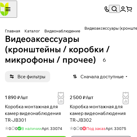
Видеоаксессуары (кронште
Главная
Каталог
Видеонаблюдение
Видеоаксессуары
(кронштейны / коробки /
микрофоны / прочее)
6
Все фильтры
Сначала доступные
1 890 ₽/
шт
2 500 ₽/
шт
Коробка монтажная для
Коробка монтажная для
камер видеонаблюдения
камер видеонаблюдения
TR-JB301
TR-JB302
0
0
В наличии
Арт.
33074
0
0
Под заказ
Арт.
33075