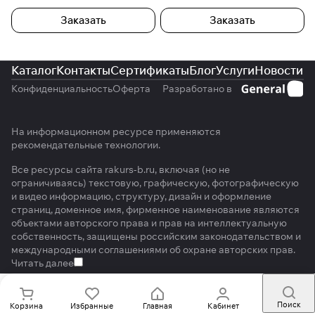
Заказать
Заказать
Каталог
Контакты
Сертификаты
Блог
Услуги
Новости
Конфиденциальность
Оферта
Разработано в
На информационном ресурсе применяются
рекомендательные технологии
.
Все ресурсы сайта rakurs-b.ru, включая (но не
ограничиваясь) текстовую, графическую, фотографическую
и видео информацию, структуру, дизайн и оформление
страниц, доменное имя, фирменное наименование являются
объектами авторского права и прав на интеллектуальную
собственность, защищены российским законодательством и
международными соглашениями об охране авторских прав.
Читать далее
Поиск
Корзина
Избранные
Главная
Кабинет