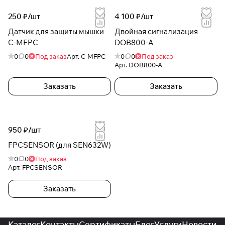
250 ₽/
шт
4 100 ₽/
шт
Датчик для защиты мышки
Двойная сигнализация
C-MFPC
DOB800-A
0
0
Под заказ
Арт.
C-MFPC
0
0
Под заказ
Арт.
DOB800-A
Заказать
Заказать
950 ₽/
шт
FPCSENSOR (для SEN632W)
0
0
Под заказ
Арт.
FPCSENSOR
Заказать
Каталог
Контакты
Сертификаты
Блог
Услуги
Новости