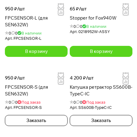
950 ₽/
шт
65 ₽/
шт
FPCSENSOR-L (для
Stopper for Fox940W
SEN632W)
0
0
В наличии
Арт.
0218952W-ASSY
0
0
В наличии
Арт.
FPCSENSOR-L
В корзину
В корзину
950 ₽/
шт
4 200 ₽/
шт
FPCSENSOR-S (для
Катушка ретрактор SS600B-
SEN632W)
TypeC-IC
0
0
Под заказ
0
0
Под заказ
Арт.
FPCSENSOR-S
Арт.
SS600B-TypeC-IC
Заказать
Заказать