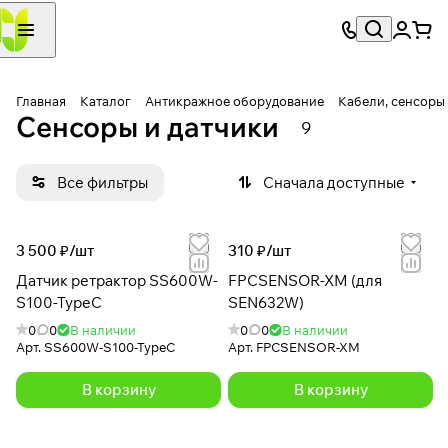
Главная
Каталог
Антикражное оборудование
Кабели, сенсоры
Сенсоры и датчики
9
Все фильтры
Сначала доступные
3 500 ₽/
шт
310 ₽/
шт
Датчик ретрактор SS600W-
FPCSENSOR-XM (для
S100-TypeC
SEN632W)
0
0
В наличии
0
0
В наличии
Арт.
SS600W-S100-TypeC
Арт.
FPCSENSOR-XM
В корзину
В корзину