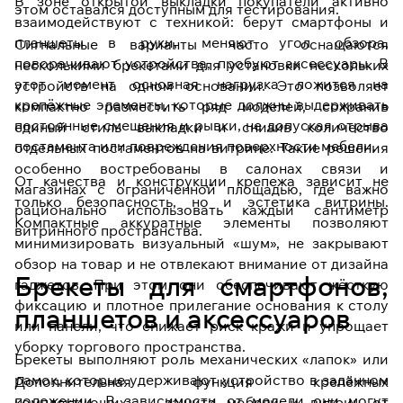
В зоне открытой выкладки покупатели активно
этом оставался доступным для тестирования.
взаимодействуют с техникой: берут смартфоны и
планшеты в руки, меняют угол обзора,
Сигнальные варианты часто оснащаются
поворачивают устройства, пробуют аксессуары. В
несколькими брекетами для установки нескольких
этот момент основная нагрузка ложится на
устройств на одном основании. Это позволяет
крепёжные элементы, которые должны выдерживать
компактно разместить ряд моделей, сохранив
постоянные смещения и рывки, не допуская отрыва
единый стиль выкладки и снизив количество
постамента или повреждения поверхности мебели.
отдельных постаментов на витрине. Такие решения
особенно востребованы в салонах связи и
От качества и конструкции крепежа зависит не
магазинах с ограниченной площадью, где важно
только безопасность, но и эстетика витрины.
рационально использовать каждый сантиметр
Компактные аккуратные элементы позволяют
витринного пространства.
минимизировать визуальный «шум», не закрывают
обзор на товар и не отвлекают внимание от дизайна
Брекеты для смартфонов,
гаджетов. При этом они обеспечивают жёсткую
фиксацию и плотное прилегание основания к столу
планшетов и аксессуаров
или панели, что снижает риск кражи и упрощает
уборку торгового пространства.
Брекеты выполняют роль механических «лапок» или
рамок, которые удерживают устройство в заданном
Дополнительная функция крепёжных
положении. В зависимости от модели они могут
комплектующих — защита мебели и витрин от