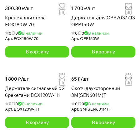
300.30 ₽/
шт
1 700 ₽/
шт
Крепеж для стола
Держатель для OPP703/713
FOX180W-70
OPP150W
0
0
В наличии
0
0
В наличии
Арт.
FOX180W-70
Арт.
OPP150W
В корзину
В корзину
1 800 ₽/
шт
65 ₽/
шт
Держатель сигнальный с 2
Скотч двухсторонний
брекетами BOX120W-H1
3M(SEN601M)T
0
0
В наличии
0
0
В наличии
Арт.
BOX120W-H1
Арт.
3M(SEN601M)T
В корзину
В корзину