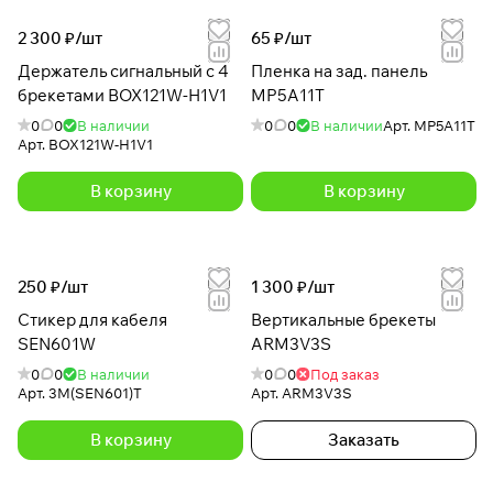
2 300 ₽/
шт
65 ₽/
шт
Держатель сигнальный с 4
Пленка на зад. панель
брекетами BOX121W-H1V1
MP5A11T
0
0
В наличии
0
0
В наличии
Арт.
MP5A11T
Арт.
BOX121W-H1V1
В корзину
В корзину
250 ₽/
шт
1 300 ₽/
шт
Стикер для кабеля
Вертикальные брекеты
SEN601W
ARM3V3S
0
0
В наличии
0
0
Под заказ
Арт.
3M(SEN601)T
Арт.
ARM3V3S
В корзину
Заказать