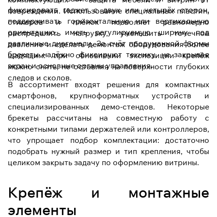
фиксировать гаджет с двух или четырёх сторон,
повреждений. Использование специальных плаcтин,
поддерживать горизонтальную или вертикальную
стикеров и плёнок позволяет равномерно
ориентацию, иметь регулируемую ширину под
распределить нагрузку, уменьшить точечное
различные диагонали. За счёт продуманной формы
давление и сделать демонтаж оборудования более
брекеты надёжно фиксируют технику, не закрывая
щадящим: при обновлении экспозиции крепёж
экран и основные органы управления.
можно снять, не оставляя на поверхности глубоких
следов и сколов.
В ассортимент входят решения для компактных
смартфонов, крупноформатных устройств и
специализированных демо-стендов. Некоторые
брекеты рассчитаны на совместную работу с
конкретными типами держателей или контроллеров,
что упрощает подбор комплектации: достаточно
подобрать нужный размер и тип крепления, чтобы
целиком закрыть задачу по оформлению витрины.
Крепёж и монтажные
элементы