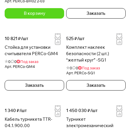
Арт.
PERCo-BH02 2-03
В корзину
Заказать
10 821 ₽/
шт
525 ₽/
шт
Стойка для установки
Комплект наклеек
считывателя PERCo-GM4
безопасности (2 шт.)
“желтый круг” -SG1
0
0
Под заказ
Арт.
PERCo-GM4
0
0
Под заказ
Арт.
PERCo-SG1
Заказать
Заказать
1 340 ₽/
шт
1 450 030 ₽/
шт
Кабель турникета TTR-
Турникет
04.1.900.00
электромеханический