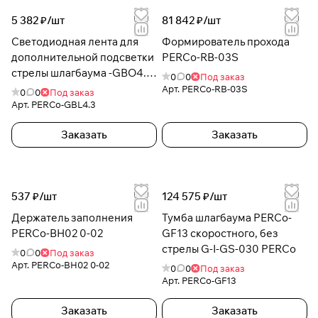
5 382 ₽/
шт
81 842 ₽/
шт
Светодиодная лента для
Формирователь прохода
дополнительной подсветки
PERCo-RB-03S
стрелы шлагбаума -GBO4.3
0
0
Под заказ
-GBL4.3
Арт.
PERCo-RB-03S
0
0
Под заказ
Арт.
PERCo-GBL4.3
Заказать
Заказать
537 ₽/
шт
124 575 ₽/
шт
Держатель заполнения
Тумба шлагбаума PERCo-
PERCo-BH02 0-02
GF13 скоростного, без
стрелы G-I-GS-030 PERCo
0
0
Под заказ
Арт.
PERCo-BH02 0-02
0
0
Под заказ
Арт.
PERCo-GF13
Заказать
Заказать