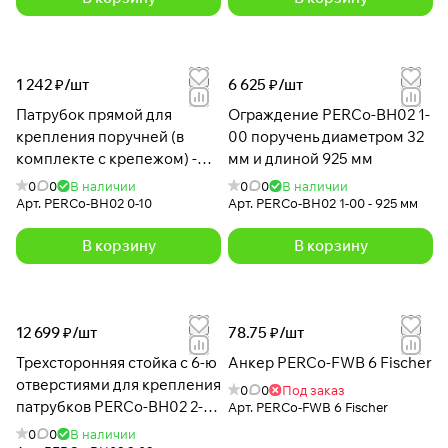
1 242 ₽/
шт
6 625 ₽/
шт
Патрубок прямой для
Ограждение PERCo-BH02 1-
крепления поручней (в
00 поручень диаметром 32
комплекте с крепежом) -
мм и длиной 925 мм
BH02 0-10
0
0
В наличии
0
0
В наличии
Арт.
PERCo-BH02 0-10
Арт.
PERCo-BH02 1-00 - 925 мм
В корзину
В корзину
12 699 ₽/
шт
78.75 ₽/
шт
Трехсторонняя стойка с 6-ю
Анкер PERCo-FWB 6 Fischer
отверстиями для крепления
0
0
Под заказ
патрубков PERCo-BH02 2-
Арт.
PERCo-FWB 6 Fischer
03 с крышкой
0
0
В наличии