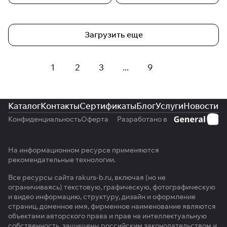
Загрузить еще
1
2
3
...
9
Каталог
Контакты
Сертификаты
Блог
Услуги
Новости
Конфиденциальность
Оферта
Разработано в
На информационном ресурсе применяются
рекомендательные технологии
.
Все ресурсы сайта rakurs-b.ru, включая (но не
ограничиваясь) текстовую, графическую, фотографическую
и видео информацию, структуру, дизайн и оформление
страниц, доменное имя, фирменное наименование являются
объектами авторского права и прав на интеллектуальную
собственность, защищены российским законодательством и