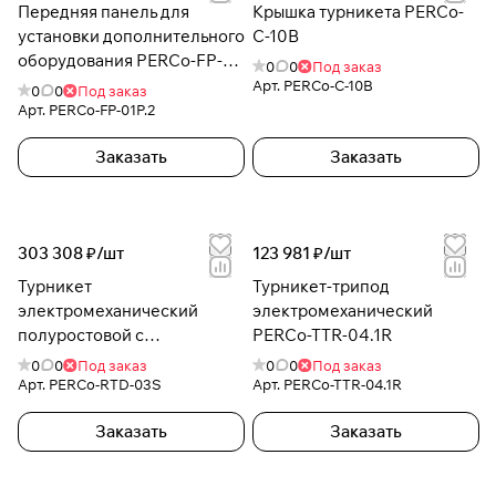
Передняя панель для
Крышка турникета PERCo-
установки дополнительного
C-10B
оборудования PERCo-FP-
0
0
Под заказ
01P.2
Арт.
PERCo-C-10B
0
0
Под заказ
Арт.
PERCo-FP-01P.2
Заказать
Заказать
303 308 ₽/
шт
123 981 ₽/
шт
Турникет
Турникет-трипод
электромеханический
электромеханический
полуростовой с
PERCo-TTR-04.1R
преграждающими
0
0
Под заказ
0
0
Под заказ
створками PERCo-RTD-03S
Арт.
PERCo-RTD-03S
Арт.
PERCo-TTR-04.1R
Заказать
Заказать