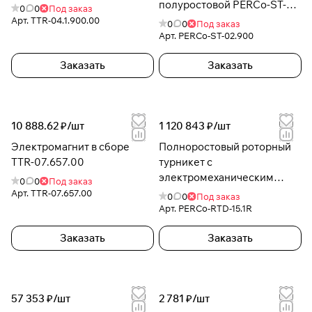
полуростовой PERCo-ST-
0
0
Под заказ
02.900
Арт.
TTR-04.1.900.00
0
0
Под заказ
Арт.
PERCo-ST-02.900
Заказать
Заказать
10 888.62 ₽/
шт
1 120 843 ₽/
шт
Электромагнит в сборе
Полноростовый роторный
TTR-07.657.00
турникет с
электромеханическим
0
0
Под заказ
приводом -RTD-15.1R
Арт.
TTR-07.657.00
0
0
Под заказ
Арт.
PERCo-RTD-15.1R
Заказать
Заказать
57 353 ₽/
шт
2 781 ₽/
шт