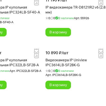
ра IP купольная
IP видеокамера TR-D8121IR2 v6 (2.8
льная IPC324LB-SF40-A
мм)
аличии
0
0
В наличии
Арт.
55926
B-SF40-A
ну
В корзину
т
10 890 ₽/
шт
ра IP купольная
Видеокамера IP Uniview
льная IPC322LB-SF28-A
IPC3614LB-SF28K-G
аличии
Арт.
IPC322LB-SF28-A
0
0
В наличии
Арт.
IPC3614LB-SF28K-G
ну
В корзину