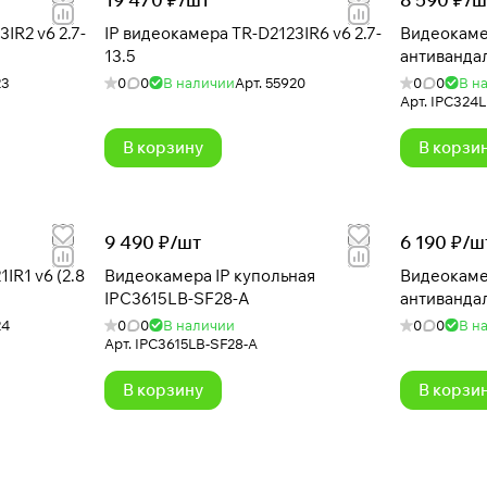
IR2 v6 2.7-
IP видеокамера TR-D2123IR6 v6 2.7-
Видеокаме
13.5
антиванда
23
0
0
В наличии
Арт.
55920
0
0
В н
Арт.
IPC324L
В корзину
В корзи
9 490 ₽/
шт
6 190 ₽/
ш
IR1 v6 (2.8
Видеокамера IP купольная
Видеокаме
IPC3615LB-SF28-A
антиванда
24
0
0
В наличии
0
0
В н
Арт.
IPC3615LB-SF28-A
В корзину
В корзи