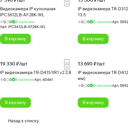
Видеокамера IP купольная
IP видеокамера TR-D3123
IPC3612LB-AF28K-WL
13.5
0
0
В наличии
0
0
В наличии
Арт.
559
Арт.
IPC3612LB-AF28K-WL
В корзину
В корзину
19 330 ₽/
шт
13 690 ₽/
шт
IP видеокамера TR-D4151IR1 v2 2.8
IP видеокамера TR-D4121
мм)
0
0
В наличии
Арт.
40461
0
0
В наличии
Арт.
559
В корзину
В корзину
Назад к списку