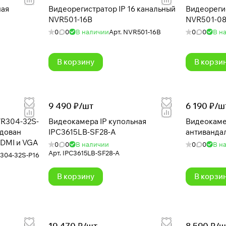
ная
Видеорегистратор IP 16 канальный
Видеорегис
NVR501-16B
NVR501-0
0
0
В наличии
Арт.
NVR501-16B
0
0
В н
В корзину
В корзи
9 490 ₽/
шт
6 190 ₽/
ш
VR304-32S-
Видеокамера IP купольная
Видеокаме
IPC3615LB-SF28-A
антиванда
HDMI и VGA
0
0
В наличии
0
0
В н
Арт.
IPC3615LB-SF28-A
304-32S-P16
В корзину
В корзи
19 470 ₽/
шт
8 590 ₽/
ш