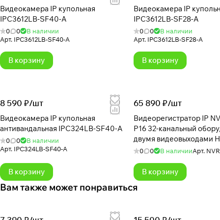
Видеокамера IP купольная
Видеокамера IP куполь
IPC3612LB-SF40-A
IPC3612LB-SF28-A
0
0
В наличии
0
0
В наличии
Арт.
IPC3612LB-SF40-A
Арт.
IPC3612LB-SF28-A
В корзину
В корзину
8 590 ₽/
шт
65 890 ₽/
шт
Видеокамера IP купольная
Видеорегистратор IP N
антивандальная IPC324LB-SF40-A
P16 32-канальный оборудован
двумя видеовыходами 
0
0
В наличии
Арт.
IPC324LB-SF40-A
0
0
В наличии
Арт.
NVR
В корзину
В корзину
Вам также может понравиться
7 390 ₽/
шт
15 500 ₽/
шт