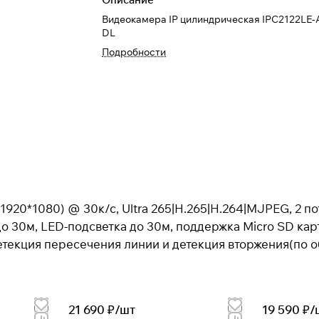
Видеокамера IP цилиндрическая IPC2122L
DL
Подробности
1920*1080) @ 30к/с, Ultra 265|H.265|H.264|MJPEG, 2 п
 30м, LED-подсветка до 30м, поддержка Micro SD карт 
Детекция пересечения линии и детекция вторжения(по
21 690 ₽/
шт
19 590 ₽/