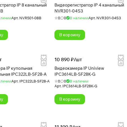
тратор IP 8 канальный
Видеорегистратор IP 4 канальный
8B
NVR301-04S3
аличии
Арт.
NVR501-08B
0
0
В наличии
Арт.
NVR301-04S3
ну
В корзину
т
10 890 ₽/
шт
ра IP купольная
Видеокамера IP Uniview
льная IPC322LB-SF28-A
IPC3614LB-SF28K-G
аличии
Арт.
IPC322LB-SF28-A
0
0
В наличии
Арт.
IPC3614LB-SF28K-G
ну
В корзину
т
11 190 ₽/
шт