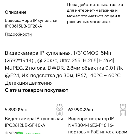
Цена действительна только
для интернет-магазина и
Описание
может отличаться от цен в
Видеокамера IP купольная
розничных магазинах
IPC3615LB-SF28-A
Подробности
Видеокамера IP купольная, 1/3"CMOS, 5Мп
(2592*1944) , @ 20к/с, Ultra 265| H.265| H.264|
MJPEG, 2 потока, DWDR, 2.8мм объектив 0.01 Лк
@F2.1, ИК-подсветка до 30м, IP67, -40°C ~ 60°C
Детекция движения
С этим товаром покупают
5 890 ₽/
шт
62 990 ₽/
шт
Видеокамера IP купольная
Видеорегистратор IP
IPC3612LB-SF40-A
NVR304-16E2-P16 16-
портовым PoE-инжектором
0
0
В наличии