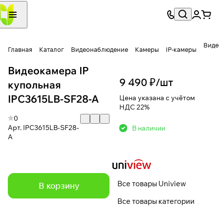
Виде
Главная
Каталог
Видеонаблюдение
Камеры
IP-камеры
Видеокамера IP
9 490 ₽/
шт
купольная
IPC3615LB-SF28-A
Цена указана с учётом
НДС 22%
0
Арт.
IPC3615LB-SF28-
В наличии
A
Все товары Uniview
В корзину
Все товары категории