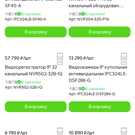
SF40-A
канальный оборудован
двумя видеовыходами HDMI
0
0
В наличии
0
0
В наличии
и VGA
Арт.
IPC324LB-SF40-A
Арт.
NVR304-32S-P16
В корзину
В корзину
57 790 ₽/
шт
13 290 ₽/
шт
Видеорегистратор IP 32
Видеокамера IP купольная
канальный NVR502-32B-IQ
антивандальная IPC324LE-
DSF28K-G
0
0
В наличии
Арт.
NVR502-32B-IQ
0
0
В наличии
Арт.
IPC324LE-DSF28K-G
В корзину
В корзину
6 190 ₽/
шт
10 890 ₽/
шт