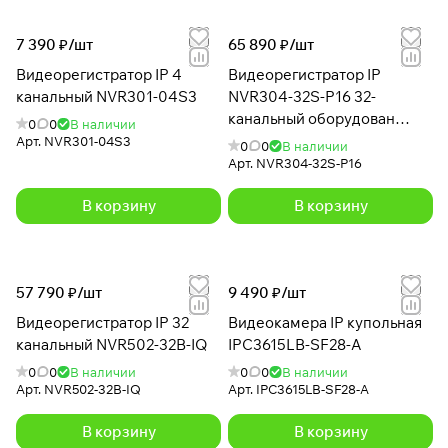
7 390 ₽/
шт
65 890 ₽/
шт
Видеорегистратор IP 4
Видеорегистратор IP
канальный NVR301-04S3
NVR304-32S-P16 32-
канальный оборудован
0
0
В наличии
двумя видеовыходами HDMI
Арт.
NVR301-04S3
0
0
В наличии
и VGA
Арт.
NVR304-32S-P16
В корзину
В корзину
57 790 ₽/
шт
9 490 ₽/
шт
Видеорегистратор IP 32
Видеокамера IP купольная
канальный NVR502-32B-IQ
IPC3615LB-SF28-A
0
0
В наличии
0
0
В наличии
Арт.
NVR502-32B-IQ
Арт.
IPC3615LB-SF28-A
В корзину
В корзину