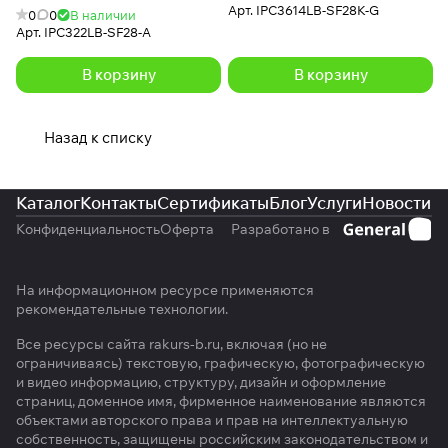
Арт.
IPC3614LB-SF28K-G
0
0
В наличии
Арт.
IPC322LB-SF28-A
В корзину
В корзину
Назад к списку
Каталог
Контакты
Сертификаты
Блог
Услуги
Новости
Конфиденциальность
Оферта
Разработано в
На информационном ресурсе применяются
рекомендательные технологии
.
Все ресурсы сайта rakurs-b.ru, включая (но не
ограничиваясь) текстовую, графическую, фотографическую
и видео информацию, структуру, дизайн и оформление
страниц, доменное имя, фирменное наименование являются
объектами авторского права и прав на интеллектуальную
собственность, защищены российским законодательством и