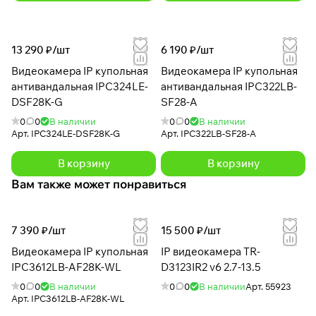
13 290 ₽/
шт
6 190 ₽/
шт
Видеокамера IP купольная
Видеокамера IP купольная
антивандальная IPC324LE-
антивандальная IPC322LB-
DSF28K-G
SF28-A
0
0
В наличии
0
0
В наличии
Арт.
IPC324LE-DSF28K-G
Арт.
IPC322LB-SF28-A
В корзину
В корзину
Вам также может понравиться
7 390 ₽/
шт
15 500 ₽/
шт
Видеокамера IP купольная
IP видеокамера TR-
IPC3612LB-AF28K-WL
D3123IR2 v6 2.7-13.5
0
0
В наличии
0
0
В наличии
Арт.
55923
Арт.
IPC3612LB-AF28K-WL