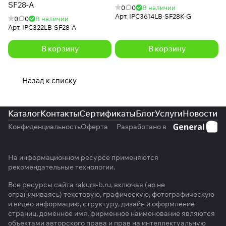
SF28-A
0
0
В наличии
Арт.
IPC3614LB-SF28K-G
0
0
В наличии
Арт.
IPC322LB-SF28-A
В корзину
В корзину
Назад к списку
Каталог
Контакты
Сертификаты
Блог
Услуги
Новости
Конфиденциальность
Оферта
Разработано в
На информационном ресурсе применяются
рекомендательные технологии
.
Все ресурсы сайта rakurs-b.ru, включая (но не
ограничиваясь) текстовую, графическую, фотографическую
и видео информацию, структуру, дизайн и оформление
страниц, доменное имя, фирменное наименование являются
объектами авторского права и прав на интеллектуальную