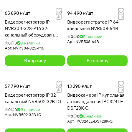
65 890 ₽/
шт
94 490 ₽/
шт
Видеорегистратор IP
Видеорегистратор IP 64
NVR304-32S-P16 32-
канальный NVR508-64B
канальный оборудован
0
0
В наличии
двумя видеовыходами HDMI
Арт.
NVR508-64B
0
0
В наличии
и VGA
Арт.
NVR304-32S-P16
В корзину
В корзину
57 790 ₽/
шт
13 290 ₽/
шт
Видеорегистратор IP 32
Видеокамера IP купольная
канальный NVR502-32B-IQ
антивандальная IPC324LE-
DSF28K-G
0
0
В наличии
Арт.
NVR502-32B-IQ
0
0
В наличии
Арт.
IPC324LE-DSF28K-G