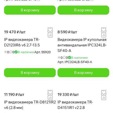
В корзину
В корзину
19 470 ₽/
шт
8 590 ₽/
шт
IP видеокамера TR-
Видеокамера IP купольная
D2123IR6 v6 2.7-13.5
антивандальная IPC324LB-
SF40-A
0
0
В наличии
Арт.
55920
0
0
В наличии
Арт.
IPC324LB-SF40-A
В корзину
В корзину
11 190 ₽/
шт
19 330 ₽/
шт
IP видеокамера TR-D8121IR2
IP видеокамера TR-
v6 (2.8 мм)
D4151IR1 v2 2.8