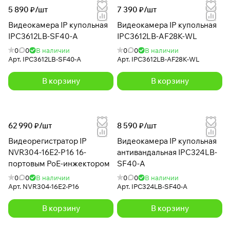
5 890 ₽/
шт
7 390 ₽/
шт
Видеокамера IP купольная
Видеокамера IP купольная
IPC3612LB-SF40-A
IPC3612LB-AF28K-WL
0
0
В наличии
0
0
В наличии
Арт.
IPC3612LB-SF40-A
Арт.
IPC3612LB-AF28K-WL
В корзину
В корзину
62 990 ₽/
шт
8 590 ₽/
шт
Видеорегистратор IP
Видеокамера IP купольная
NVR304-16E2-P16 16-
антивандальная IPC324LB-
портовым PoE-инжектором
SF40-A
0
0
В наличии
0
0
В наличии
Арт.
NVR304-16E2-P16
Арт.
IPC324LB-SF40-A
В корзину
В корзину