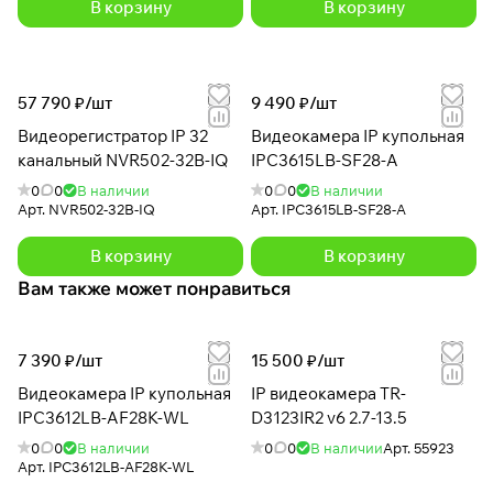
В корзину
В корзину
57 790 ₽/
шт
9 490 ₽/
шт
Видеорегистратор IP 32
Видеокамера IP купольная
канальный NVR502-32B-IQ
IPC3615LB-SF28-A
0
0
В наличии
0
0
В наличии
Арт.
NVR502-32B-IQ
Арт.
IPC3615LB-SF28-A
В корзину
В корзину
Вам также может понравиться
7 390 ₽/
шт
15 500 ₽/
шт
Видеокамера IP купольная
IP видеокамера TR-
IPC3612LB-AF28K-WL
D3123IR2 v6 2.7-13.5
0
0
В наличии
0
0
В наличии
Арт.
55923
Арт.
IPC3612LB-AF28K-WL