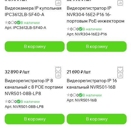
Видеокамера IP купольная
Видеорегистратор IP
IPC3612LB-SF40-A
NVR304-16E2-P16 16-
портовым PoE-инжектором
0
0
В наличии
Арт.
IPC3612LB-SF40-A
0
0
В наличии
Арт.
NVR304-16E2-P16
В корзину
В корзину
32 890 ₽/
шт
21 690 ₽/
шт
Видеорегистратор IP 8
Видеорегистратор IP 16
канальный с 8 POE портами
канальный NVR501-16B
NVR501-08B-LP8
0
0
В наличии
Арт.
NVR501-16B
0
0
В наличии
Арт.
NVR501-08B-LP8
В корзину
В корзину