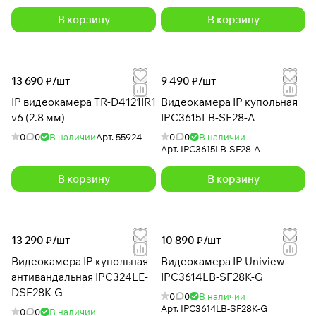
В корзину
В корзину
13 690 ₽/
шт
9 490 ₽/
шт
IP видеокамера TR-D4121IR1
Видеокамера IP купольная
v6 (2.8 мм)
IPC3615LB-SF28-A
0
0
В наличии
Арт.
55924
0
0
В наличии
Арт.
IPC3615LB-SF28-A
В корзину
В корзину
13 290 ₽/
шт
10 890 ₽/
шт
Видеокамера IP купольная
Видеокамера IP Uniview
антивандальная IPC324LE-
IPC3614LB-SF28K-G
DSF28K-G
0
0
В наличии
Арт.
IPC3614LB-SF28K-G
0
0
В наличии