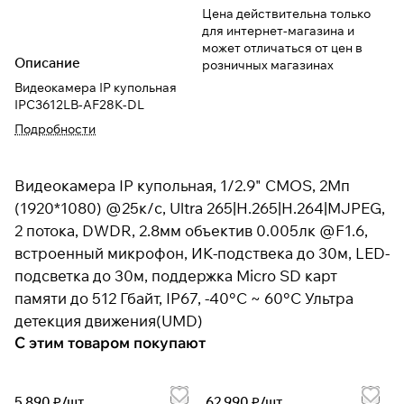
Цена действительна только
для интернет-магазина и
может отличаться от цен в
Описание
розничных магазинах
Видеокамера IP купольная
IPC3612LB-AF28K-DL
Подробности
Видеокамера IP купольная, 1/2.9" CMOS, 2Мп
(1920*1080) @25к/c, Ultra 265|H.265|H.264|MJPEG,
2 потока, DWDR, 2.8мм объектив 0.005лк @F1.6,
встроенный микрофон, ИК-подствека до 30м, LED-
подсветка до 30м, поддержка Micro SD карт
памяти до 512 Гбайт, IP67, -40°C ~ 60°C Ультра
детекция движения(UMD)
С этим товаром покупают
5 890 ₽/
шт
62 990 ₽/
шт