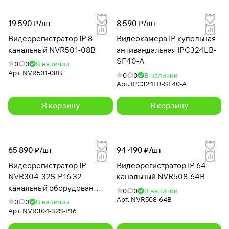
19 590 ₽/
шт
8 590 ₽/
шт
Видеорегистратор IP 8
Видеокамера IP купольная
канальный NVR501-08B
антивандальная IPC324LB-
SF40-A
0
0
В наличии
Арт.
NVR501-08B
0
0
В наличии
Арт.
IPC324LB-SF40-A
В корзину
В корзину
65 890 ₽/
шт
94 490 ₽/
шт
Видеорегистратор IP
Видеорегистратор IP 64
NVR304-32S-P16 32-
канальный NVR508-64B
канальный оборудован
0
0
В наличии
двумя видеовыходами HDMI
Арт.
NVR508-64B
0
0
В наличии
и VGA
Арт.
NVR304-32S-P16