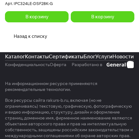
Арт.
IPC324LE-DSF28K-G
В корзину
В корзину
Назад к списку
Каталог
Контакты
Сертификаты
Блог
Услуги
Новости
Конфиденциальность
Оферта
Разработано в
На информационном ресурсе применяются
рекомендательные технологии
.
Все ресурсы сайта rakurs-b.ru, включая (но не
ограничиваясь) текстовую, графическую, фотографическую
и видео информацию, структуру, дизайн и оформление
страниц, доменное имя, фирменное наименование являются
объектами авторского права и прав на интеллектуальную
собственность, защищены российским законодательством и
международными соглашениями об охране авторских прав.