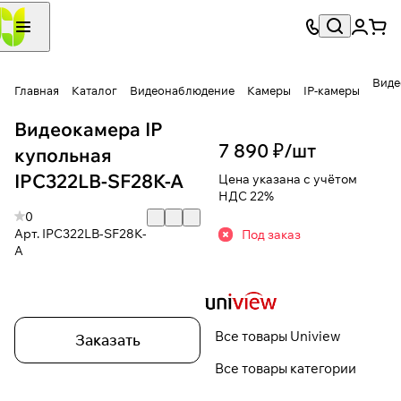
Виде
Главная
Каталог
Видеонаблюдение
Камеры
IP-камеры
Видеокамера IP
7 890 ₽/
шт
купольная
IPC322LB-SF28K-A
Цена указана с учётом
НДС 22%
0
Арт.
IPC322LB-SF28K-
Под заказ
A
Все товары Uniview
Заказать
Все товары категории