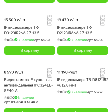
15 500 ₽/
шт
19 470 ₽/
шт
IP видеокамера TR-
IP видеокамера TR-
D3123IR2 v6 2.7-13.5
D2123IR6 v6 2.7-13.5
0
0
В наличии
Арт.
55923
0
0
В наличии
Арт.
55920
В корзину
В корзину
8 590 ₽/
шт
11 190 ₽/
шт
Видеокамера IP купольная
IP видеокамера TR-D8121IR2
антивандальная IPC324LB-
v6 (2.8 мм)
SF40-A
0
0
В наличии
Арт.
55926
0
0
В наличии
Арт.
IPC324LB-SF40-A