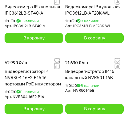
Видеокамера IP купольная
Видеокамера IP купольная
IPC3612LB-SF40-A
IPC3612LB-AF28K-WL
0
0
В наличии
0
0
В наличии
Арт.
IPC3612LB-SF40-A
Арт.
IPC3612LB-AF28K-WL
В корзину
В корзину
62 990 ₽/
шт
21 690 ₽/
шт
Видеорегистратор IP
Видеорегистратор IP 16
NVR304-16E2-P16 16-
канальный NVR501-16B
портовым PoE-инжектором
0
0
В наличии
Арт.
NVR501-16B
0
0
В наличии
Арт.
NVR304-16E2-P16
В корзину
В корзину