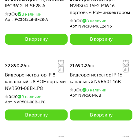
IPC3612LB-SF28-A
NVR304-16E2-P16 16-
портовым PoE-инжектором
0
0
В наличии
Арт.
IPC3612LB-SF28-A
0
0
В наличии
Арт.
NVR304-16E2-P16
В корзину
В корзину
32 890 ₽/
шт
21 690 ₽/
шт
Видеорегистратор IP 8
Видеорегистратор IP 16
канальный с 8 POE портами
канальный NVR501-16B
NVR501-08B-LP8
0
0
В наличии
Арт.
NVR501-16B
0
0
В наличии
Арт.
NVR501-08B-LP8
В корзину
В корзину