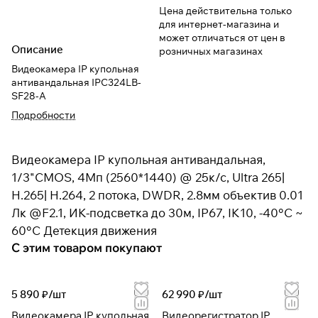
Цена действительна только
для интернет-магазина и
может отличаться от цен в
Описание
розничных магазинах
Видеокамера IP купольная
антивандальная IPC324LB-
SF28-A
Подробности
Видеокамера IP купольная антивандальная,
1/3"CMOS, 4Мп (2560*1440) @ 25к/с, Ultra 265|
H.265| H.264, 2 потока, DWDR, 2.8мм объектив 0.01
Лк @F2.1, ИК-подсветка до 30м, IP67, IK10, -40°C ~
60°C Детекция движения
С этим товаром покупают
5 890 ₽/
шт
62 990 ₽/
шт
Видеокамера IP купольная
Видеорегистратор IP