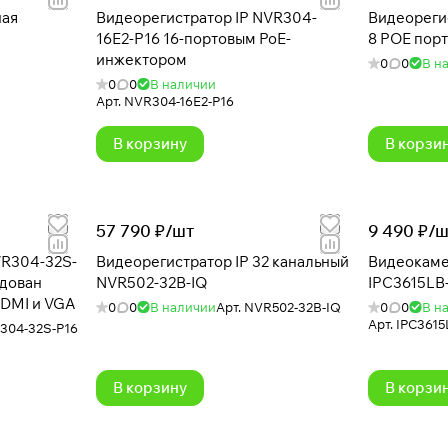
ная
Видеорегистратор IP NVR304-
Видеорегис
16E2-P16 16-портовым PoE-
8 POE пор
инжектором
0
0
В н
0
0
В наличии
Арт.
NVR304-16E2-P16
В корзину
В корзи
57 790 ₽/
шт
9 490 ₽/
ш
VR304-32S-
Видеорегистратор IP 32 канальный
Видеокаме
NVR502-32B-IQ
IPC3615LB
HDMI и VGA
0
0
В наличии
Арт.
NVR502-32B-IQ
0
0
В н
Арт.
IPC3615
304-32S-P16
В корзину
В корзи