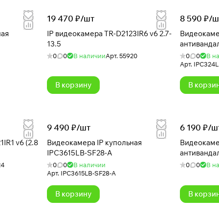
19 470 ₽/
шт
8 590 ₽/
ш
ная
IP видеокамера TR-D2123IR6 v6 2.7-
Видеокаме
13.5
антиванда
0
0
В наличии
Арт.
55920
0
0
В н
Арт.
IPC324L
В корзину
В корзи
9 490 ₽/
шт
6 190 ₽/
ш
IR1 v6 (2.8
Видеокамера IP купольная
Видеокаме
IPC3615LB-SF28-A
антиванда
24
0
0
В наличии
0
0
В н
Арт.
IPC3615LB-SF28-A
В корзину
В корзи