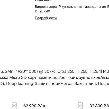
Видеокамера IP купольная антивандальная 
DF28K-I0
Подробности
, 2Мп (1920*1080) @ 30к/с, Ultra 265| H.265| H.264| M
ка Micro SD карт памяти до 256 Гбайт, аудио вход/выхо
D), Deep learning(Защита периметра, Захват лиц, Посч
62 990 ₽/
шт
32 890 ₽/