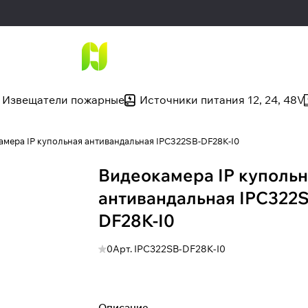
Извещатели пожарные
Источники питания 12, 24, 48V
амера IP купольная антивандальная IPC322SB-DF28K-I0
Видеокамера IP куполь
антивандальная IPC322S
DF28K-I0
0
Арт.
IPC322SB-DF28K-I0
Описание