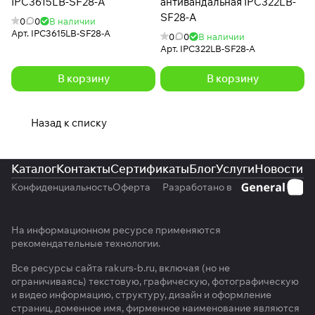
IPC3615LB-SF28-A
антивандальная IPC322LB-
SF28-A
0
0
В наличии
Арт.
IPC3615LB-SF28-A
0
0
В наличии
Арт.
IPC322LB-SF28-A
В корзину
В корзину
Назад к списку
Каталог
Контакты
Сертификаты
Блог
Услуги
Новости
Конфиденциальность
Оферта
Разработано в
На информационном ресурсе применяются
рекомендательные технологии
.
Все ресурсы сайта rakurs-b.ru, включая (но не
ограничиваясь) текстовую, графическую, фотографическую
и видео информацию, структуру, дизайн и оформление
страниц, доменное имя, фирменное наименование являются