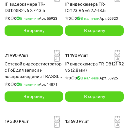
IP видеокамера TR-
IP видеокамера TR-
D3123IR2 v6 2.7-13.5
D2123IR6 v6 2.7-13.5
0
0
В наличии
Арт.
55923
0
0
В наличии
Арт.
55920
В корзину
В корзину
21 990 ₽/
шт
11 190 ₽/
шт
Сетевой видеорегистратор
IP видеокамера TR-D8121IR2
c PoE для записи и
v6 (2.8 мм)
воспроизведения TRASSIR
0
0
В наличии
Арт.
55926
TR-N1108P
0
0
В наличии
Арт.
14871
В корзину
В корзину
19 330 ₽/
шт
13 690 ₽/
шт