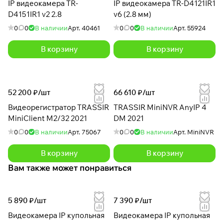
IP видеокамера TR-
IP видеокамера TR-D4121IR1
D4151IR1 v2 2.8
v6 (2.8 мм)
0
0
В наличии
Арт.
40461
0
0
В наличии
Арт.
55924
В корзину
В корзину
52 200 ₽/
шт
66 610 ₽/
шт
Видеорегистратор TRASSIR
TRASSIR MiniNVR AnyIP 4
MiniClient M2/32 2021
DM 2021
0
0
В наличии
Арт.
75067
0
0
В наличии
Арт.
MiniNVR
В корзину
В корзину
Вам также может понравиться
5 890 ₽/
шт
7 390 ₽/
шт
Видеокамера IP купольная
Видеокамера IP купольная