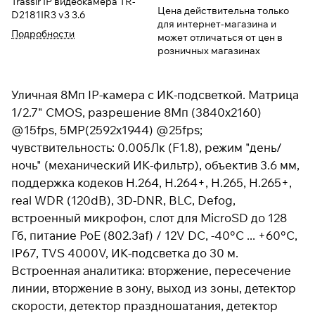
Trassir IP видеокамера TR-
Цена действительна только
D2181IR3 v3 3.6
для интернет-магазина и
Подробности
может отличаться от цен в
розничных магазинах
Уличная 8Мп IP-камера с ИК-подсветкой. Матрица
1/2.7" CMOS, разрешение 8Мп (3840x2160)
@15fps, 5MP(2592x1944) @25fps;
чувствительность: 0.005Лк (F1.8), режим "день/
ночь" (механический ИК-фильтр), объектив 3.6 мм,
поддержка кодеков H.264, H.264+, H.265, H.265+,
real WDR (120dB), 3D-DNR, BLC, Defog,
встроенный микрофон, слот для MicroSD до 128
Гб, питание PoE (802.3af) / 12V DC, -40°C ... +60°C,
IP67, TVS 4000V, ИК-подсветка до 30 м.
Встроенная аналитика: вторжение, пересечение
линии, вторжение в зону, выход из зоны, детектор
скорости, детектор праздношатания, детектор