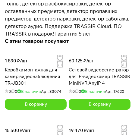
толпы, детектор расфокусировки, детектор
оставленных предметов, детектор пропавших
предметов, детектор парковки, детектор саботажа,
детектор аудио. Поддержка TRASSIR Cloud. ПО
TRASSIR в подарок! Гарантия 5 лет.
С этим товаром покупают
1 890 ₽/
шт
60 125 ₽/
шт
Коробка монтажная для
Сетевой видеорегистратор
камер видеонаблюдения
для IP-видеокамер TRASSIR
TR-JB301
MiniNVR AnyIP 4
0
0
В наличии
Арт.
33074
0
0
В наличии
Арт.
17620
В корзину
В корзину
15 500 ₽/
шт
19 470 ₽/
шт