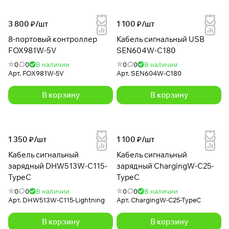
3 800 ₽/
шт
1 100 ₽/
шт
8-портовый контроллер
Кабель сигнальный USB
FOX981W-5V
SEN604W-C180
0
0
В наличии
0
0
В наличии
Арт.
FOX981W-5V
Арт.
SEN604W-C180
В корзину
В корзину
1 350 ₽/
шт
1 100 ₽/
шт
Кабель сигнальный
Кабель сигнальный
зарядный DHW513W-C115-
зарядный ChargingW-C25-
TypeC
TypeC
0
0
В наличии
0
0
В наличии
Арт.
DHW513W-C115-Lightning
Арт.
ChargingW-C25-TypeC
В корзину
В корзину