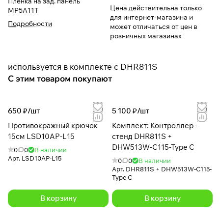
Пленка на зад. панель
Цена действительна только
MP5A11T
для интернет-магазина и
Подробности
может отличаться от цен в
розничных магазинах
используется в комплекте с DHR811S
С этим товаром покупают
650 ₽/
шт
5 100 ₽/
шт
Противокражный крючок
Комплект: Контроллер -
15см LSD10AP-L15
стенд DHR811S +
DHW513W-C115-Type C
0
0
В наличии
Арт.
LSD10AP-L15
0
0
В наличии
Арт.
DHR811S + DHW513W-C115-
Type C
В корзину
В корзину