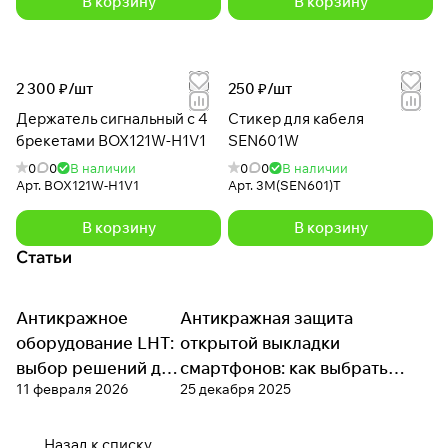
В корзину
В корзину
2 300 ₽/
шт
250 ₽/
шт
Держатель сигнальный с 4
Стикер для кабеля
брекетами BOX121W-H1V1
SEN601W
0
0
В наличии
0
0
В наличии
Арт.
BOX121W-H1V1
Арт.
3M(SEN601)T
В корзину
В корзину
Статьи
Антикражное
Антикражное
Антикражная защита
Антикражное оборудование
оборудование
оборудование LHT:
открытой выкладки
выбор решений для
смартфонов: как выбрать
11 февраля 2026
25 декабря 2025
витринной защиты
стенды и контроллеры под
формат магазина
Назад к списку