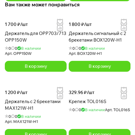
Вам также может понравиться
1 700 ₽/
шт
1 800 ₽/
шт
Держатель для OPP703/713
Держатель сигнальный с 2
OPP150W
брекетами BOX120W-H1
0
0
В наличии
0
0
В наличии
Арт.
OPP150W
Арт.
BOX120W-H1
В корзину
В корзину
1 200 ₽/
шт
329.96 ₽/
шт
Держатель с 2 брекетами
Крепеж TOL016S
MAX121W-H1
0
0
В наличии
Арт.
TOL016S
0
0
В наличии
Арт.
MAX121W-H1
В корзину
В корзину