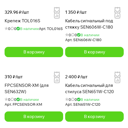
329.96 ₽/
шт
1 350 ₽/
шт
Крепеж TOL016S
Кабель сигнальный под
стяжку SEN606W-С180
0
0
В наличии
Арт.
TOL016S
0
0
В наличии
Арт.
SEN606W-С180
В корзину
В корзину
310 ₽/
шт
2 400 ₽/
шт
FPCSENSOR-XM (для
Кабель сигнальный для
SEN632W)
стилуса SEN651W-C120
0
0
В наличии
0
0
В наличии
Арт.
FPCSENSOR-XM
Арт.
SEN651W-C120
В корзину
В корзину