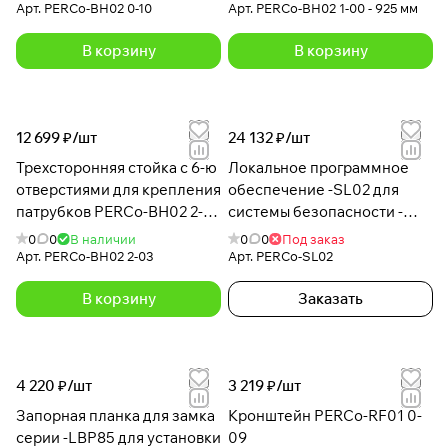
Арт.
PERCo-BH02 0-10
Арт.
PERCo-BH02 1-00 - 925 мм
В корзину
В корзину
12 699 ₽/
шт
24 132 ₽/
шт
Трехсторонняя стойка с 6-ю
Локальное программное
отверстиями для крепления
обеспечение -SL02 для
патрубков PERCo-BH02 2-
системы безопасности -
03 с крышкой
SL02
0
0
В наличии
0
0
Под заказ
Арт.
PERCo-BH02 2-03
Арт.
PERCo-SL02
В корзину
Заказать
4 220 ₽/
шт
3 219 ₽/
шт
Запорная планка для замка
Кронштейн PERCo-RF01 0-
серии -LBP85 для установки
09