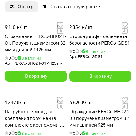
Фильтр
Сначала популярные
9 110 ₽/
шт
2 354 ₽/
шт
Ограждение PERCo-BH02 1-
Стойка для фотоэлемента
01, Поручень диаметром 32
безопасности PERCo-GDS1
мм и длиной 1425 мм
0
0
В наличии
Арт.
PERCo-GDS1
0
0
В наличии
Арт.
PERCo-BH02 1-01 -1425 мм
В корзину
В корзину
1 242 ₽/
шт
6 625 ₽/
шт
Патрубок прямой для
Ограждение PERCo-BH02 1-
крепления поручней (в
00 поручень диаметром 32
комплекте с крепежом) -
мм и длиной 925 мм
BH02 0-10
0
0
В наличии
0
0
В наличии