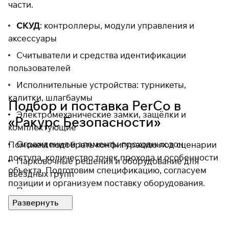
части.
СКУД
: контроллеры, модули управления и
аксессуары
Считыватели и средства идентификации
пользователей
Исполнительные устройства: турникеты,
калитки, шлагбаумы
Подбор и поставка PerCo в
Электромеханические замки, защёлки и
«Ракурс Безопасности»
комплектующие
Ограждения и элементы проходных зон
Поможем подобрать конфигурацию под сценарии
доступа, количество точек прохода и особенности
Парковочные решения и оборудование для
объекта. Подготовим спецификацию, согласуем
въездных групп
позиции и организуем поставку оборудования.
Программные продукты и системы, включая
PERCo-Web (подбор по задаче)