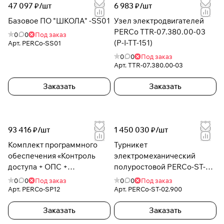
47 097 ₽/
шт
6 983 ₽/
шт
Базовое ПО "ШКОЛА" -SS01
Узел электродвигателей
PERCo TTR-07.380.00-03
0
0
Под заказ
(P-I-TT-151)
Арт.
PERCo-SS01
0
0
Под заказ
Арт.
TTR-07.380.00-03
Заказать
Заказать
93 416 ₽/
шт
1 450 030 ₽/
шт
Комплект программного
Турникет
обеспечения «Контроль
электромеханический
доступа + ОПС +
полуростовой PERCo-ST-
Дисциплина» -SP12
02.900
0
0
Под заказ
0
0
Под заказ
Арт.
PERCo-SP12
Арт.
PERCo-ST-02.900
Заказать
Заказать