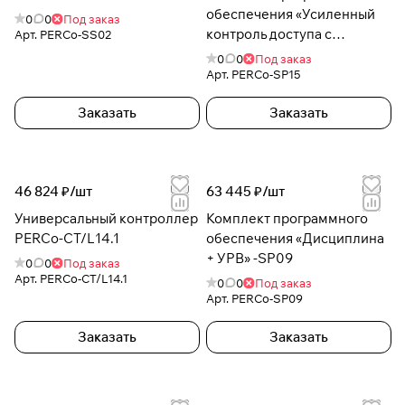
обеспечения «Усиленный
0
0
Под заказ
контроль доступа с
Арт.
PERCo-SS02
верификацией + ОПС +
0
0
Под заказ
Дисциплина + У
Арт.
PERCo-SP15
Заказать
Заказать
46 824 ₽/
шт
63 445 ₽/
шт
Универсальный контроллер
Комплект программного
PERCo-CT/L14.1
обеспечения «Дисциплина
+ УРВ» -SP09
0
0
Под заказ
Арт.
PERCo-CT/L14.1
0
0
Под заказ
Арт.
PERCo-SP09
Заказать
Заказать