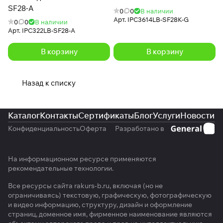
SF28-A
0
0
В наличии
Арт.
IPC3614LB-SF28K-G
0
0
В наличии
Арт.
IPC322LB-SF28-A
В корзину
В корзину
Назад к списку
Каталог
Контакты
Сертификаты
Блог
Услуги
Новости
Конфиденциальность
Оферта
Разработано в
На информационном ресурсе применяются
рекомендательные технологии
.
Все ресурсы сайта rakurs-b.ru, включая (но не
ограничиваясь) текстовую, графическую, фотографическую
и видео информацию, структуру, дизайн и оформление
страниц, доменное имя, фирменное наименование являются