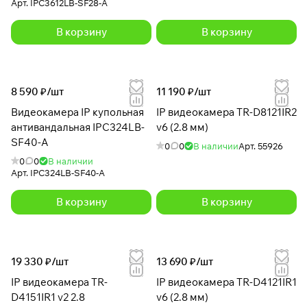
Арт.
IPC3612LB-SF28-A
В корзину
В корзину
8 590 ₽/
шт
11 190 ₽/
шт
Видеокамера IP купольная
IP видеокамера TR-D8121IR2
антивандальная IPC324LB-
v6 (2.8 мм)
SF40-A
0
0
В наличии
Арт.
55926
0
0
В наличии
Арт.
IPC324LB-SF40-A
В корзину
В корзину
19 330 ₽/
шт
13 690 ₽/
шт
IP видеокамера TR-
IP видеокамера TR-D4121IR1
D4151IR1 v2 2.8
v6 (2.8 мм)