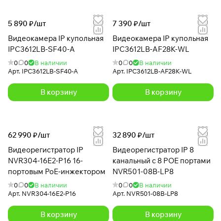
5 890 ₽/
шт
7 390 ₽/
шт
Видеокамера IP купольная
Видеокамера IP купольная
IPC3612LB-SF40-A
IPC3612LB-AF28K-WL
0
0
В наличии
0
0
В наличии
Арт.
IPC3612LB-SF40-A
Арт.
IPC3612LB-AF28K-WL
В корзину
В корзину
62 990 ₽/
шт
32 890 ₽/
шт
Видеорегистратор IP
Видеорегистратор IP 8
NVR304-16E2-P16 16-
канальный с 8 POE портами
портовым PoE-инжектором
NVR501-08B-LP8
0
0
В наличии
0
0
В наличии
Арт.
NVR304-16E2-P16
Арт.
NVR501-08B-LP8
В корзину
В корзину