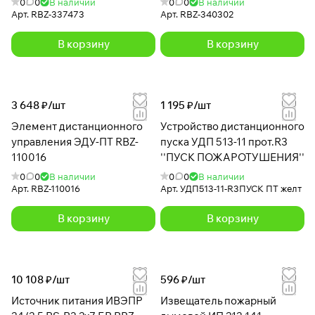
0
0
В наличии
0
0
В наличии
Арт.
RBZ-337473
Арт.
RBZ-340302
В корзину
В корзину
3 648 ₽/
шт
1 195 ₽/
шт
Элемент дистанционного
Устройство дистанционного
управления ЭДУ-ПТ RBZ-
пуска УДП 513-11 прот.R3
110016
''ПУСК ПОЖАРОТУШЕНИЯ''
0
0
В наличии
0
0
В наличии
Арт.
RBZ-110016
Арт.
УДП513-11-R3ПУСК ПТ желт
В корзину
В корзину
10 108 ₽/
шт
596 ₽/
шт
Источник питания ИВЭПР
Извещатель пожарный