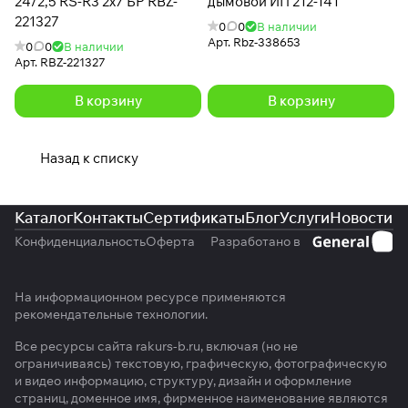
24/2,5 RS-R3 2х7 БР RBZ-
дымовой ИП 212-141
221327
0
0
В наличии
Арт.
Rbz-338653
0
0
В наличии
Арт.
RBZ-221327
В корзину
В корзину
Назад к списку
Каталог
Контакты
Сертификаты
Блог
Услуги
Новости
Конфиденциальность
Оферта
Разработано в
На информационном ресурсе применяются
рекомендательные технологии
.
Все ресурсы сайта rakurs-b.ru, включая (но не
ограничиваясь) текстовую, графическую, фотографическую
и видео информацию, структуру, дизайн и оформление
страниц, доменное имя, фирменное наименование являются