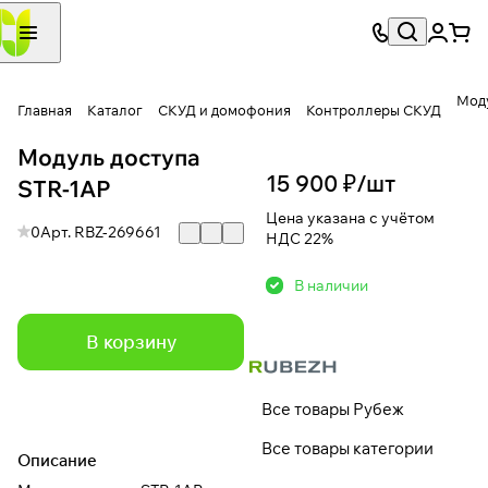
Моду
Главная
Каталог
СКУД и домофония
Контроллеры СКУД
Модуль доступа
15 900 ₽/
шт
STR-1AP
Цена указана с учётом
0
Арт.
RBZ-269661
НДС 22%
В наличии
В корзину
Все товары Рубеж
Все товары категории
Описание