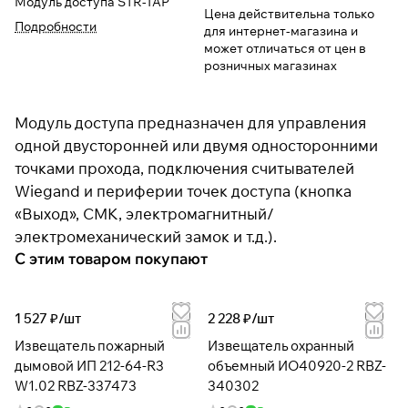
Модуль доступа STR-1AP
Цена действительна только
Подробности
для интернет-магазина и
может отличаться от цен в
розничных магазинах
Модуль доступа предназначен для управления
одной двусторонней или двумя односторонними
точками прохода, подключения считывателей
Wiegand и периферии точек доступа (кнопка
«Выход», СМК, электромагнитный/
электромеханический замок и т.д.).
С этим товаром покупают
1 527 ₽/
шт
2 228 ₽/
шт
Извещатель пожарный
Извещатель охранный
дымовой ИП 212-64-R3
объемный ИО40920-2 RBZ-
W1.02 RBZ-337473
340302