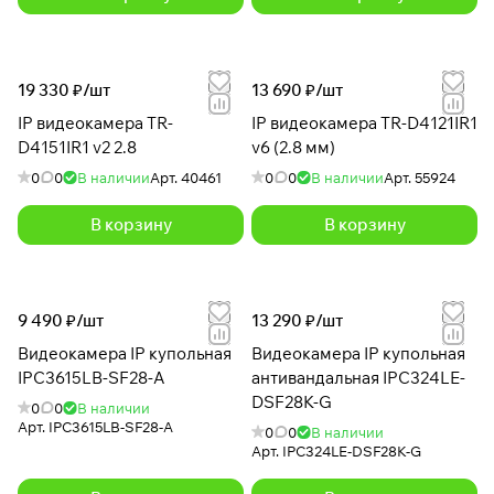
19 330 ₽/
шт
13 690 ₽/
шт
IP видеокамера TR-
IP видеокамера TR-D4121IR1
D4151IR1 v2 2.8
v6 (2.8 мм)
0
0
В наличии
Арт.
40461
0
0
В наличии
Арт.
55924
В корзину
В корзину
9 490 ₽/
шт
13 290 ₽/
шт
Видеокамера IP купольная
Видеокамера IP купольная
IPC3615LB-SF28-A
антивандальная IPC324LE-
DSF28K-G
0
0
В наличии
Арт.
IPC3615LB-SF28-A
0
0
В наличии
Арт.
IPC324LE-DSF28K-G