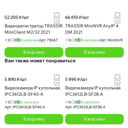
52 200 ₽/
шт
66 610 ₽/
шт
Видеорегистратор TRASSIR
TRASSIR MiniNVR AnyIP 4
MiniClient M2/32 2021
DM 2021
0
0
В наличии
Арт.
75067
0
0
В наличии
Арт.
MiniNVR
В корзину
В корзину
Вам также может понравиться
5 890 ₽/
шт
5 890 ₽/
шт
Видеокамера IP купольная
Видеокамера IP купольная
IPC3612LB-SF40-A
IPC3612LB-SF28-A
0
0
В наличии
0
0
В наличии
Арт.
IPC3612LB-SF40-A
Арт.
IPC3612LB-SF28-A
В корзину
В корзину