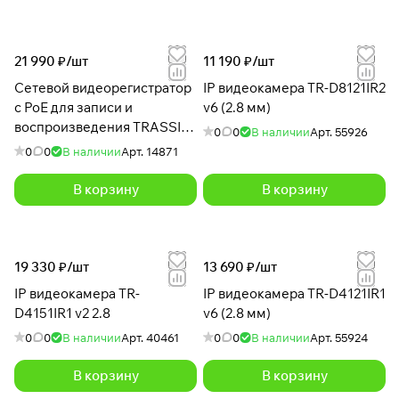
21 990 ₽/
шт
11 190 ₽/
шт
Сетевой видеорегистратор
IP видеокамера TR-D8121IR2
c PoE для записи и
v6 (2.8 мм)
воспроизведения TRASSIR
0
0
В наличии
Арт.
55926
TR-N1108P
0
0
В наличии
Арт.
14871
В корзину
В корзину
19 330 ₽/
шт
13 690 ₽/
шт
IP видеокамера TR-
IP видеокамера TR-D4121IR1
D4151IR1 v2 2.8
v6 (2.8 мм)
0
0
В наличии
Арт.
40461
0
0
В наличии
Арт.
55924
В корзину
В корзину