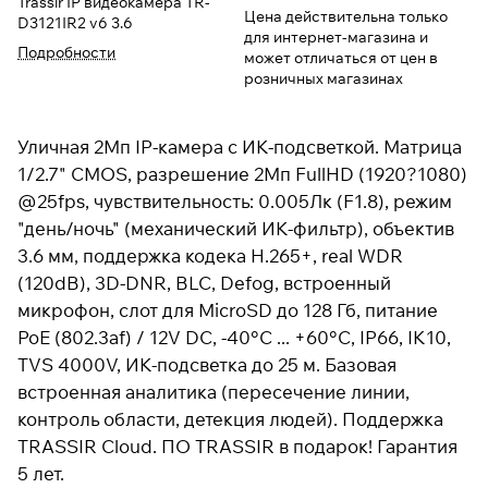
Trassir IP видеокамера TR-
Цена действительна только
D3121IR2 v6 3.6
для интернет-магазина и
Подробности
может отличаться от цен в
розничных магазинах
Уличная 2Мп IP-камера с ИК-подсветкой. Матрица
1/2.7" CMOS, разрешение 2Мп FullHD (1920?1080)
@25fps, чувствительность: 0.005Лк (F1.8), режим
"день/ночь" (механический ИК-фильтр), объектив
3.6 мм, поддержка кодека H.265+, real WDR
(120dB), 3D-DNR, BLC, Defog, встроенный
микрофон, слот для MicroSD до 128 Гб, питание
PoE (802.3af) / 12V DC, -40°C ... +60°C, IP66, IK10,
TVS 4000V, ИК-подсветка до 25 м. Базовая
встроенная аналитика (пересечение линии,
контроль области, детекция людей). Поддержка
TRASSIR Cloud. ПО TRASSIR в подарок! Гарантия
5 лет.