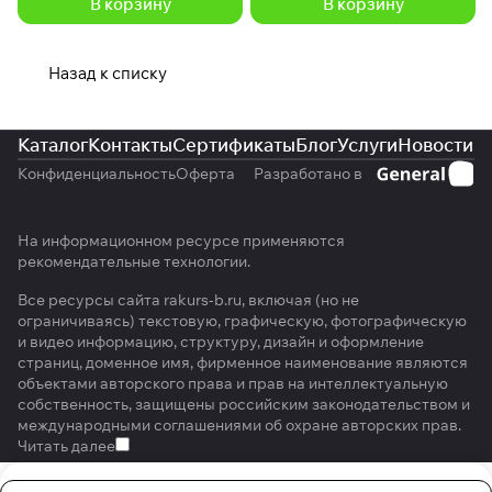
В корзину
В корзину
Назад к списку
Каталог
Контакты
Сертификаты
Блог
Услуги
Новости
Конфиденциальность
Оферта
Разработано в
На информационном ресурсе применяются
рекомендательные технологии
.
Все ресурсы сайта rakurs-b.ru, включая (но не
ограничиваясь) текстовую, графическую, фотографическую
и видео информацию, структуру, дизайн и оформление
страниц, доменное имя, фирменное наименование являются
объектами авторского права и прав на интеллектуальную
собственность, защищены российским законодательством и
международными соглашениями об охране авторских прав.
Читать далее