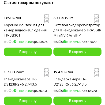
С этим товаром покупают
1 890 ₽/
шт
60 125 ₽/
шт
Коробка монтажная для
Сетевой видеорегистратор
камер видеонаблюдения
для IP-видеокамер TRASSIR
TR-JB301
MiniNVR AnyIP 4
0
0
В наличии
Арт.
33074
0
0
В наличии
Арт.
17620
В корзину
В корзину
15 500 ₽/
шт
19 470 ₽/
шт
IP видеокамера TR-
IP видеокамера TR-
D3123IR2 v6 2.7-13.5
D2123IR6 v6 2.7-13.5
0
0
В наличии
Арт.
55923
0
0
В наличии
Арт.
55920
В корзину
В корзину