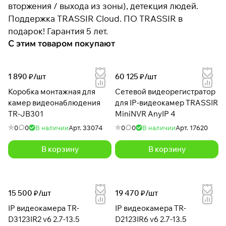
вторжения / выхода из зоны), детекция людей.
Поддержка TRASSIR Cloud. ПО TRASSIR в
подарок! Гарантия 5 лет.
С этим товаром покупают
1 890 ₽/
шт
60 125 ₽/
шт
Коробка монтажная для
Сетевой видеорегистратор
камер видеонаблюдения
для IP-видеокамер TRASSIR
TR-JB301
MiniNVR AnyIP 4
0
0
В наличии
Арт.
33074
0
0
В наличии
Арт.
17620
В корзину
В корзину
15 500 ₽/
шт
19 470 ₽/
шт
IP видеокамера TR-
IP видеокамера TR-
D3123IR2 v6 2.7-13.5
D2123IR6 v6 2.7-13.5