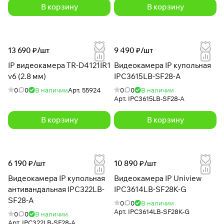
В корзину
В корзину
13 690 ₽/
шт
9 490 ₽/
шт
IP видеокамера TR-D4121IR1
Видеокамера IP купольная
v6 (2.8 мм)
IPC3615LB-SF28-A
0
0
В наличии
Арт.
55924
0
0
В наличии
Арт.
IPC3615LB-SF28-A
В корзину
В корзину
6 190 ₽/
шт
10 890 ₽/
шт
Видеокамера IP купольная
Видеокамера IP Uniview
антивандальная IPC322LB-
IPC3614LB-SF28K-G
SF28-A
0
0
В наличии
Арт.
IPC3614LB-SF28K-G
0
0
В наличии
Арт.
IPC322LB-SF28-A