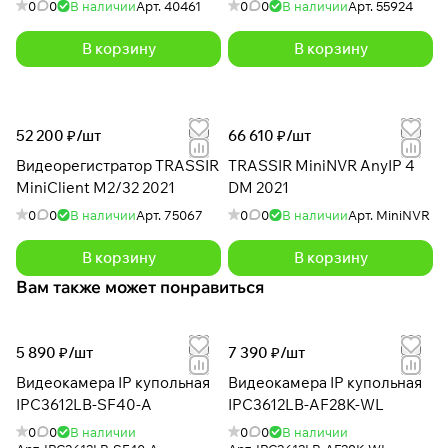
0
0
В наличии
Арт.
40461
0
0
В наличии
Арт.
55924
В корзину
В корзину
52 200 ₽/
шт
66 610 ₽/
шт
Видеорегистратор TRASSIR
TRASSIR MiniNVR AnyIP 4
MiniClient M2/32 2021
DM 2021
0
0
В наличии
Арт.
75067
0
0
В наличии
Арт.
MiniNVR
В корзину
В корзину
Вам также может понравиться
5 890 ₽/
шт
7 390 ₽/
шт
Видеокамера IP купольная
Видеокамера IP купольная
IPC3612LB-SF40-A
IPC3612LB-AF28K-WL
0
0
В наличии
0
0
В наличии