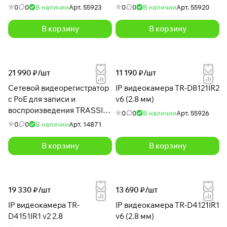
0
0
В наличии
Арт.
55923
0
0
В наличии
Арт.
55920
В корзину
В корзину
21 990 ₽/
шт
11 190 ₽/
шт
Сетевой видеорегистратор
IP видеокамера TR-D8121IR2
c PoE для записи и
v6 (2.8 мм)
воспроизведения TRASSIR
0
0
В наличии
Арт.
55926
TR-N1108P
0
0
В наличии
Арт.
14871
В корзину
В корзину
19 330 ₽/
шт
13 690 ₽/
шт
IP видеокамера TR-
IP видеокамера TR-D4121IR1
D4151IR1 v2 2.8
v6 (2.8 мм)