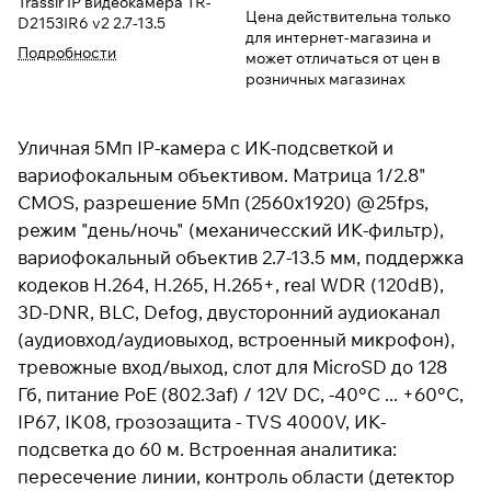
Trassir IP видеокамера TR-
Цена действительна только
D2153IR6 v2 2.7-13.5
для интернет-магазина и
Подробности
может отличаться от цен в
розничных магазинах
Уличная 5Мп IP-камера с ИК-подсветкой и
вариофокальным объективом. Матрица 1/2.8"
CMOS, разрешение 5Мп (2560x1920) @25fps,
режим "день/ночь" (механичесский ИК-фильтр),
вариофокальный объектив 2.7-13.5 мм, поддержка
кодеков H.264, H.265, H.265+, real WDR (120dB),
3D-DNR, BLC, Defog, двусторонний аудиоканал
(аудиовход/аудиовыход, встроенный микрофон),
тревожные вход/выход, слот для MicroSD до 128
Гб, питание PoE (802.3af) / 12V DC, -40°C ... +60°C,
IP67, IK08, грозозащита - TVS 4000V, ИК-
подсветка до 60 м. Встроенная аналитика:
пересечение линии, контроль области (детектор