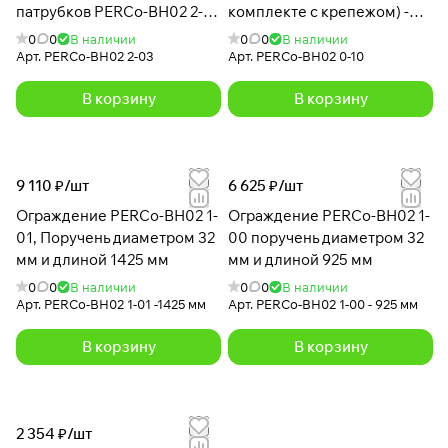
патрубков PERCo-BH02 2-
комплекте с крепежом) -
03 с крышкой
BH02 0-10
0
0
В наличии
0
0
В наличии
Арт.
PERCo-BH02 2-03
Арт.
PERCo-BH02 0-10
В корзину
В корзину
9 110 ₽/
шт
6 625 ₽/
шт
Ограждение PERCo-BH02 1-
Ограждение PERCo-BH02 1-
01, Поручень диаметром 32
00 поручень диаметром 32
мм и длиной 1425 мм
мм и длиной 925 мм
0
0
В наличии
0
0
В наличии
Арт.
PERCo-BH02 1-01 -1425 мм
Арт.
PERCo-BH02 1-00 - 925 мм
В корзину
В корзину
2 354 ₽/
шт