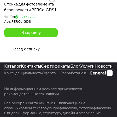
Стойка для фотоэлемента
безопасности PERCo-GDS1
0
0
В наличии
Арт.
PERCo-GDS1
В корзину
Назад к списку
Каталог
Контакты
Сертификаты
Блог
Услуги
Новости
Конфиденциальность
Оферта
Разработано в
На информационном ресурсе применяются
рекомендательные технологии
.
Все ресурсы сайта rakurs-b.ru, включая (но не
ограничиваясь) текстовую, графическую, фотографическую
и видео информацию, структуру, дизайн и оформление