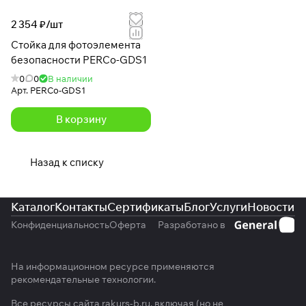
2 354 ₽/
шт
Стойка для фотоэлемента
безопасности PERCo-GDS1
0
0
В наличии
Арт.
PERCo-GDS1
В корзину
Назад к списку
Каталог
Контакты
Сертификаты
Блог
Услуги
Новости
Конфиденциальность
Оферта
Разработано в
На информационном ресурсе применяются
рекомендательные технологии
.
Все ресурсы сайта rakurs-b.ru, включая (но не