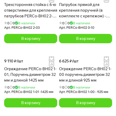
Трехсторонняя стойка с 6-ю
Патрубок прямой для
отверстиями для крепления
крепления поручней (в
патрубков PERCo-BH02 2-
комплекте с крепежом) -
03 с крышкой
BH02 0-10
0
0
В наличии
0
0
В наличии
Арт.
PERCo-BH02 2-03
Арт.
PERCo-BH02 0-10
В корзину
В корзину
9 110 ₽/
шт
6 625 ₽/
шт
Ограждение PERCo-BH02 1-
Ограждение PERCo-BH02 1-
01, Поручень диаметром 32
00 поручень диаметром 32
мм и длиной 1425 мм
мм и длиной 925 мм
0
0
В наличии
0
0
В наличии
Арт.
PERCo-BH02 1-01 -1425 мм
Арт.
PERCo-BH02 1-00 - 925 мм
В корзину
В корзину