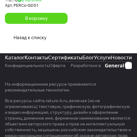
Арт.
PERCo-GDS1
В корзину
Назад к списку
Каталог
Контакты
Сертификаты
Блог
Услуги
Новости
Конфиденциальность
Оферта
Разработано в
На информационном ресурсе применяются
рекомендательные технологии
.
Все ресурсы сайта rakurs-b.ru, включая (но не
ограничиваясь) текстовую, графическую, фотографическую
и видео информацию, структуру, дизайн и оформление
страниц, доменное имя, фирменное наименование являются
объектами авторского права и прав на интеллектуальную
собственность, защищены российским законодательством и
международными соглашениями об охране авторских прав.