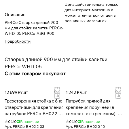
Цена действительна только
для интернет-магазина и
Описание
может отличаться от цен в
розничных магазинах
PERCo Створка длиной 900
мм для стойки калитки PERCo-
WHD-05 PERCo-ASG-900
Подробности
Створка длиной 900 мм для стойки калитки
PERCo-WHD-05
С этим товаром покупают
12 699 ₽/
шт
1 242 ₽/
шт
Трехсторонняя стойка с 6-ю
Патрубок прямой для
отверстиями для крепления
крепления поручней (в
патрубков PERCo-BH02 2-
комплекте с крепежом) -
03 с крышкой
BH02 0-10
0
0
В наличии
0
0
В наличии
Арт.
PERCo-BH02 2-03
Арт.
PERCo-BH02 0-10