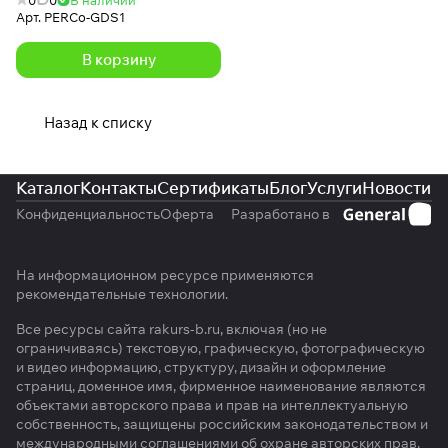
Арт.
PERCo-GDS1
В корзину
Назад к списку
Каталог
Контакты
Сертификаты
Блог
Услуги
Новости
Конфиденциальность
Оферта
Разработано в
На информационном ресурсе применяются
рекомендательные технологии
.
Все ресурсы сайта rakurs-b.ru, включая (но не
ограничиваясь) текстовую, графическую, фотографическую
и видео информацию, структуру, дизайн и оформление
страниц, доменное имя, фирменное наименование являются
объектами авторского права и прав на интеллектуальную
собственность, защищены российским законодательством и
международными соглашениями об охране авторских прав.