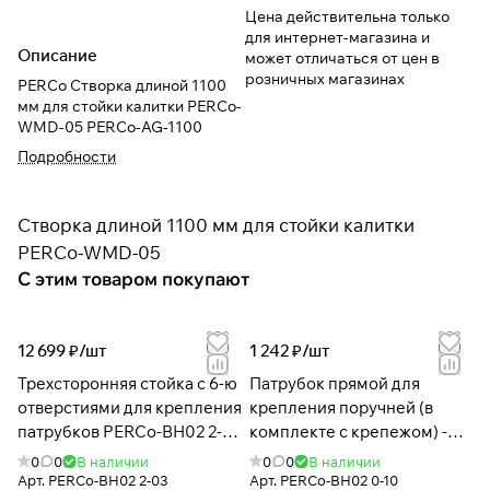
Цена действительна только
для интернет-магазина и
Описание
может отличаться от цен в
розничных магазинах
PERCo Створка длиной 1100
мм для стойки калитки PERCo-
WMD-05 PERCo-AG-1100
Подробности
Створка длиной 1100 мм для стойки калитки
PERCo-WMD-05
С этим товаром покупают
12 699 ₽/
шт
1 242 ₽/
шт
Трехсторонняя стойка с 6-ю
Патрубок прямой для
отверстиями для крепления
крепления поручней (в
патрубков PERCo-BH02 2-
комплекте с крепежом) -
03 с крышкой
BH02 0-10
0
0
В наличии
0
0
В наличии
Арт.
PERCo-BH02 2-03
Арт.
PERCo-BH02 0-10