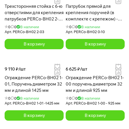
Трехсторонняя стойка с 6-ю
Патрубок прямой для
отверстиями для крепления
крепления поручней (в
патрубков PERCo-BH02 2-
комплекте с крепежом) -
03 с крышкой
BH02 0-10
0
0
В наличии
0
0
В наличии
Арт.
PERCo-BH02 2-03
Арт.
PERCo-BH02 0-10
В корзину
В корзину
9 110 ₽/
шт
6 625 ₽/
шт
Ограждение PERCo-BH02 1-
Ограждение PERCo-BH02 1-
01, Поручень диаметром 32
00 поручень диаметром 32
мм и длиной 1425 мм
мм и длиной 925 мм
0
0
В наличии
0
0
В наличии
Арт.
PERCo-BH02 1-01 -1425 мм
Арт.
PERCo-BH02 1-00 - 925 мм
В корзину
В корзину