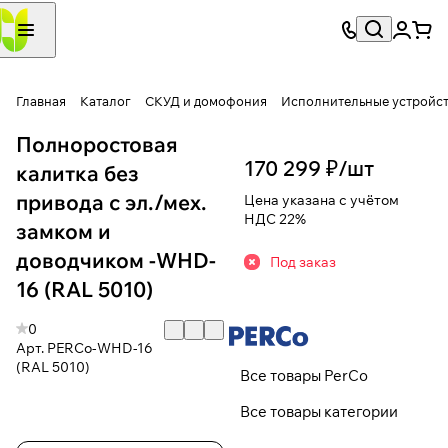
Главная
Каталог
СКУД и домофония
Исполнительные устройс
Полноростовая
170 299 ₽/
шт
калитка без
привода с эл./мех.
Цена указана с учётом
НДС 22%
замком и
доводчиком -WHD-
Под заказ
16 (RAL 5010)
0
Арт.
PERCo-WHD-16
(RAL 5010)
Все товары PerCo
Все товары категории