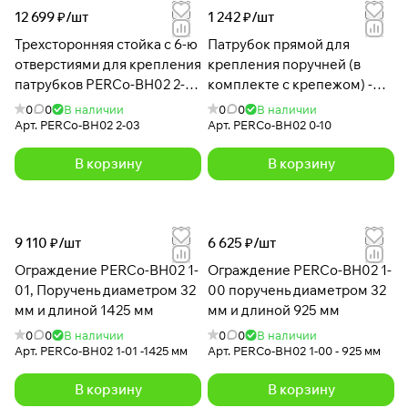
12 699 ₽/
шт
1 242 ₽/
шт
Трехсторонняя стойка с 6-ю
Патрубок прямой для
отверстиями для крепления
крепления поручней (в
патрубков PERCo-BH02 2-
комплекте с крепежом) -
03 с крышкой
BH02 0-10
0
0
В наличии
0
0
В наличии
Арт.
PERCo-BH02 2-03
Арт.
PERCo-BH02 0-10
В корзину
В корзину
9 110 ₽/
шт
6 625 ₽/
шт
Ограждение PERCo-BH02 1-
Ограждение PERCo-BH02 1-
01, Поручень диаметром 32
00 поручень диаметром 32
мм и длиной 1425 мм
мм и длиной 925 мм
0
0
В наличии
0
0
В наличии
Арт.
PERCo-BH02 1-01 -1425 мм
Арт.
PERCo-BH02 1-00 - 925 мм
В корзину
В корзину