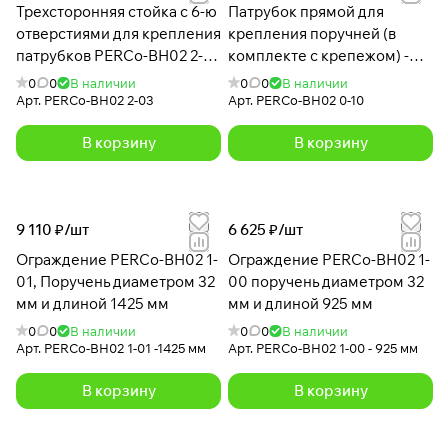
Трехсторонняя стойка с 6-ю
Патрубок прямой для
отверстиями для крепления
крепления поручней (в
патрубков PERCo-BH02 2-
комплекте с крепежом) -
03 с крышкой
BH02 0-10
0
0
В наличии
0
0
В наличии
Арт.
PERCo-BH02 2-03
Арт.
PERCo-BH02 0-10
В корзину
В корзину
9 110 ₽/
шт
6 625 ₽/
шт
Ограждение PERCo-BH02 1-
Ограждение PERCo-BH02 1-
01, Поручень диаметром 32
00 поручень диаметром 32
мм и длиной 1425 мм
мм и длиной 925 мм
0
0
В наличии
0
0
В наличии
Арт.
PERCo-BH02 1-01 -1425 мм
Арт.
PERCo-BH02 1-00 - 925 мм
В корзину
В корзину