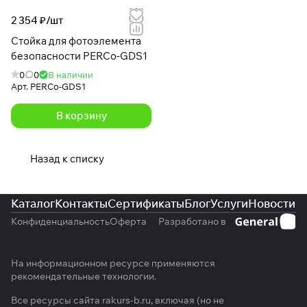
2 354 ₽/
шт
Стойка для фотоэлемента
безопасности PERCo-GDS1
0
0
В наличии
Арт.
PERCo-GDS1
В корзину
Назад к списку
Каталог
Контакты
Сертификаты
Блог
Услуги
Новости
Конфиденциальность
Оферта
Разработано в
На информационном ресурсе применяются
рекомендательные технологии
.
Все ресурсы сайта rakurs-b.ru, включая (но не