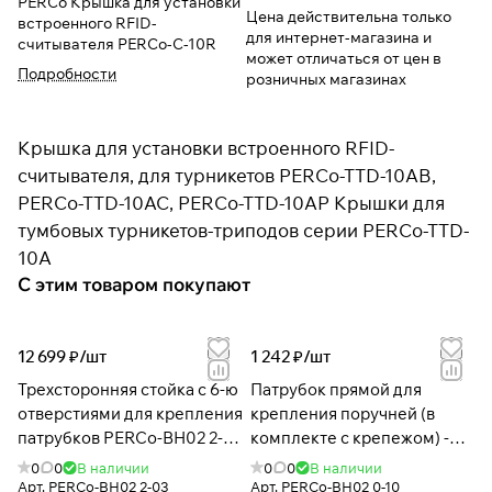
PERCo Крышка для установки
Цена действительна только
встроенного RFID-
для интернет-магазина и
считывателя PERCo-C-10R
может отличаться от цен в
Подробности
розничных магазинах
Крышка для установки встроенного RFID-
считывателя, для турникетов PERCo-TTD-10AB,
PERCo-TTD-10AC, PERCo-TTD-10AP Крышки для
тумбовых турникетов-триподов серии PERCo-TTD-
10A
С этим товаром покупают
12 699 ₽/
шт
1 242 ₽/
шт
Трехсторонняя стойка с 6-ю
Патрубок прямой для
отверстиями для крепления
крепления поручней (в
патрубков PERCo-BH02 2-
комплекте с крепежом) -
03 с крышкой
BH02 0-10
0
0
В наличии
0
0
В наличии
Арт.
PERCo-BH02 2-03
Арт.
PERCo-BH02 0-10