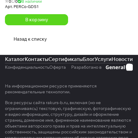
0
0
В наличии
Арт.
PERCo-GDS1
В корзину
Назад к списку
Каталог
Контакты
Сертификаты
Блог
Услуги
Новости
Конфиденциальность
Оферта
Разработано в
На информационном ресурсе применяются
рекомендательные технологии
.
Все ресурсы сайта rakurs-b.ru, включая (но не
ограничиваясь) текстовую, графическую, фотографическую
и видео информацию, структуру, дизайн и оформление
страниц, доменное имя, фирменное наименование являются
объектами авторского права и прав на интеллектуальную
собственность, защищены российским законодательством и
международными соглашениями об охране авторских прав.