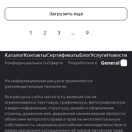
Загрузить еще
1
2
3
...
9
Каталог
Контакты
Сертификаты
Блог
Услуги
Новости
Конфиденциальность
Оферта
Разработано в
На информационном ресурсе применяются
рекомендательные технологии
.
Все ресурсы сайта rakurs-b.ru, включая (но не
ограничиваясь) текстовую, графическую, фотографическую
и видео информацию, структуру, дизайн и оформление
страниц, доменное имя, фирменное наименование являются
объектами авторского права и прав на интеллектуальную
собственность, защищены российским законодательством и
международными соглашениями об охране авторских прав.