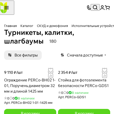
Главная
Каталог
СКУД и домофония
Исполнительные устройс
Турникеты, калитки,
шлагбаумы
180
Все фильтры
Сначала доступные
9 110 ₽/
шт
2 354 ₽/
шт
Ограждение PERCo-BH02 1-
Стойка для фотоэлемента
01, Поручень диаметром 32
безопасности PERCo-GDS1
мм и длиной 1425 мм
0
0
В наличии
Арт.
PERCo-GDS1
0
0
В наличии
Арт.
PERCo-BH02 1-01 -1425 мм
В корзину
В корзину