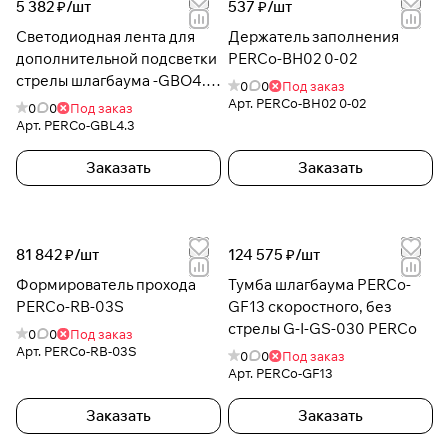
5 382 ₽/
шт
537 ₽/
шт
Светодиодная лента для
Держатель заполнения
дополнительной подсветки
PERCo-BH02 0-02
стрелы шлагбаума -GBO4.3
0
0
Под заказ
-GBL4.3
Арт.
PERCo-BH02 0-02
0
0
Под заказ
Арт.
PERCo-GBL4.3
Заказать
Заказать
81 842 ₽/
шт
124 575 ₽/
шт
Формирователь прохода
Тумба шлагбаума PERCo-
PERCo-RB-03S
GF13 скоростного, без
стрелы G-I-GS-030 PERCo
0
0
Под заказ
Арт.
PERCo-RB-03S
0
0
Под заказ
Арт.
PERCo-GF13
Заказать
Заказать