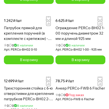
1 242 ₽/
шт
6 625 ₽/
шт
Патрубок прямой для
Ограждение PERCo-BH02 1-
крепления поручней (в
00 поручень диаметром 32
комплекте с крепежом) -
мм и длиной 925 мм
BH02 0-10
0
0
В наличии
0
0
В наличии
Арт.
PERCo-BH02 0-10
Арт.
PERCo-BH02 1-00 - 925 мм
В корзину
В корзину
12 699 ₽/
шт
78.75 ₽/
шт
Трехсторонняя стойка с 6-ю
Анкер PERCo-FWB 6 Fischer
отверстиями для крепления
0
0
Под заказ
патрубков PERCo-BH02 2-
Арт.
PERCo-FWB 6 Fischer
03 с крышкой
0
0
В наличии