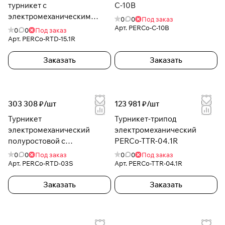
турникет с
C-10B
электромеханическим
0
0
Под заказ
приводом -RTD-15.1R
Арт.
PERCo-C-10B
0
0
Под заказ
Арт.
PERCo-RTD-15.1R
Заказать
Заказать
303 308 ₽/
шт
123 981 ₽/
шт
Турникет
Турникет-трипод
электромеханический
электромеханический
полуростовой с
PERCo-TTR-04.1R
преграждающими
0
0
Под заказ
0
0
Под заказ
створками PERCo-RTD-03S
Арт.
PERCo-RTD-03S
Арт.
PERCo-TTR-04.1R
Заказать
Заказать