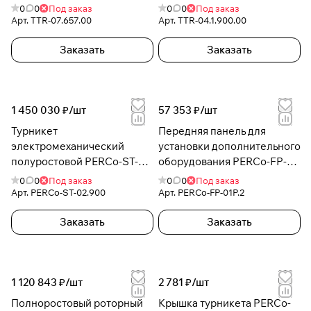
0
0
Под заказ
0
0
Под заказ
Арт.
TTR-07.657.00
Арт.
TTR-04.1.900.00
Заказать
Заказать
1 450 030 ₽/
шт
57 353 ₽/
шт
Турникет
Передняя панель для
электромеханический
установки дополнительного
полуростовой PERCo-ST-
оборудования PERCo-FP-
02.900
01P.2
0
0
Под заказ
0
0
Под заказ
Арт.
PERCo-ST-02.900
Арт.
PERCo-FP-01P.2
Заказать
Заказать
1 120 843 ₽/
шт
2 781 ₽/
шт
Полноростовый роторный
Крышка турникета PERCo-