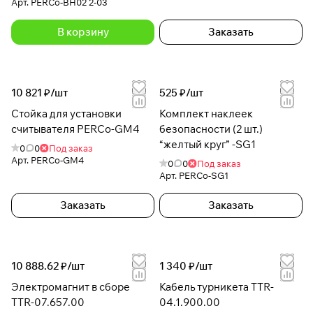
Арт.
PERCo-BH02 2-03
В корзину
Заказать
10 821 ₽/
шт
525 ₽/
шт
Стойка для установки
Комплект наклеек
считывателя PERCo-GM4
безопасности (2 шт.)
“желтый круг” -SG1
0
0
Под заказ
Арт.
PERCo-GM4
0
0
Под заказ
Арт.
PERCo-SG1
Заказать
Заказать
10 888.62 ₽/
шт
1 340 ₽/
шт
Электромагнит в сборе
Кабель турникета TTR-
TTR-07.657.00
04.1.900.00