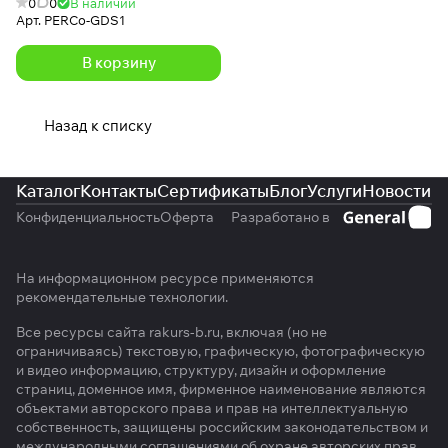
0
0
В наличии
Арт.
PERCo-GDS1
В корзину
Назад к списку
Каталог
Контакты
Сертификаты
Блог
Услуги
Новости
Конфиденциальность
Оферта
Разработано в
На информационном ресурсе применяются
рекомендательные технологии
.
Все ресурсы сайта rakurs-b.ru, включая (но не
ограничиваясь) текстовую, графическую, фотографическую
и видео информацию, структуру, дизайн и оформление
страниц, доменное имя, фирменное наименование являются
объектами авторского права и прав на интеллектуальную
собственность, защищены российским законодательством и
международными соглашениями об охране авторских прав.