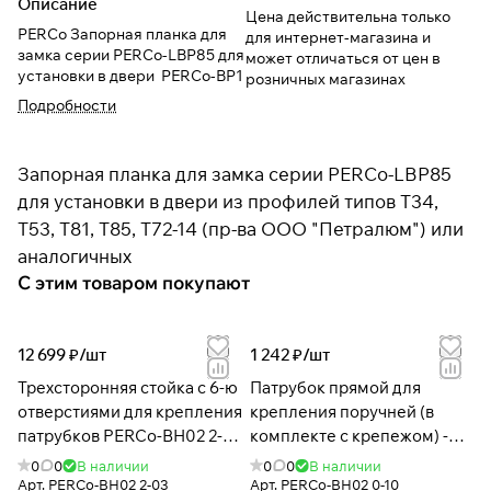
Описание
Цена действительна только
PERCo Запорная планка для
для интернет-магазина и
замка серии PERCo-LBP85 для
может отличаться от цен в
установки в двери PERCo-BP1
розничных магазинах
Подробности
Запорная планка для замка серии PERCo-LBP85
для установки в двери из профилей типов Т34,
Т53, Т81, Т85, Т72-14 (пр-ва ООО "Петралюм") или
аналогичных
С этим товаром покупают
12 699 ₽/
шт
1 242 ₽/
шт
Трехсторонняя стойка с 6-ю
Патрубок прямой для
отверстиями для крепления
крепления поручней (в
патрубков PERCo-BH02 2-
комплекте с крепежом) -
03 с крышкой
BH02 0-10
0
0
В наличии
0
0
В наличии
Арт.
PERCo-BH02 2-03
Арт.
PERCo-BH02 0-10