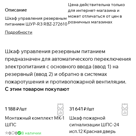
Цена действительна только
Описание
для интернет-магазина и
может отличаться от цен в
Шкаф управления резервным
розничных магазинах
питанием ШУР-R3 RBZ-272610
Подробности
Шкаф управления резервным питанием
предназначен для автоматического переключения
электропитания с основного ввода (ввод 1) на
резервный (ввод 2) и обратно в системах
пожаротушения и противопожарной вентиляции.
С этим товаром покупают
1 188 ₽/
шт
31 641 ₽/
шт
Монтажный комплект МК-1
Шкаф пожарной
ШПС
сигнализации ШПС-24
исп.12 Красная дверь
0
0
В наличии