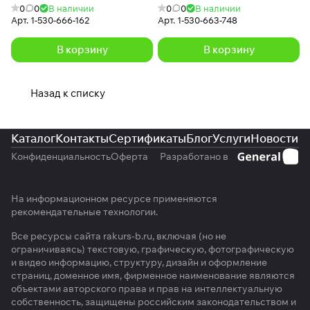
0
0
В наличии
0
0
В наличии
Арт.
1-530-666-162
Арт.
1-530-663-748
В корзину
В корзину
Назад к списку
Каталог
Контакты
Сертификаты
Блог
Услуги
Новости
Конфиденциальность
Оферта
Разработано в
На информационном ресурсе применяются
рекомендательные технологии
.
Все ресурсы сайта rakurs-b.ru, включая (но не
ограничиваясь) текстовую, графическую, фотографическую
и видео информацию, структуру, дизайн и оформление
страниц, доменное имя, фирменное наименование являются
объектами авторского права и прав на интеллектуальную
собственность, защищены российским законодательством и