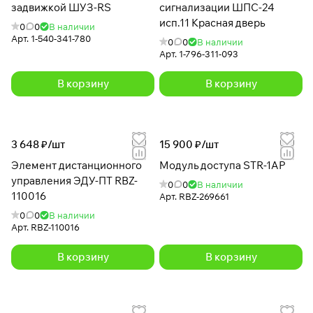
задвижкой ШУЗ-RS
сигнализации ШПС-24
исп.11 Красная дверь
0
0
В наличии
Арт.
1-540-341-780
0
0
В наличии
Арт.
1-796-311-093
В корзину
В корзину
3 648 ₽/
шт
15 900 ₽/
шт
Элемент дистанционного
Модуль доступа STR-1AP
управления ЭДУ-ПТ RBZ-
0
0
В наличии
110016
Арт.
RBZ-269661
0
0
В наличии
Арт.
RBZ-110016
В корзину
В корзину