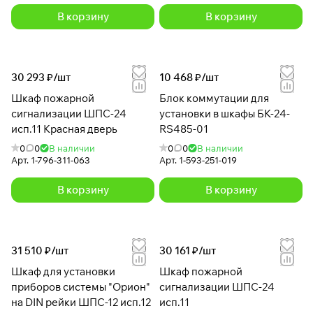
В корзину
В корзину
30 293 ₽/
шт
10 468 ₽/
шт
Шкаф пожарной
Блок коммутации для
сигнализации ШПС-24
установки в шкафы БК-24-
исп.11 Красная дверь
RS485-01
0
0
В наличии
0
0
В наличии
Арт.
1-796-311-063
Арт.
1-593-251-019
В корзину
В корзину
31 510 ₽/
шт
30 161 ₽/
шт
Шкаф для установки
Шкаф пожарной
приборов системы "Орион"
сигнализации ШПС-24
на DIN рейки ШПС-12 исп.12
исп.11