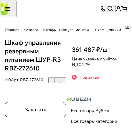
Шка
Главная
Каталог
Шкафы, корпуса, монтаж
Шкафы, ящики
Шкаф управления
361 487 ₽/
шт
резервным
питанием ШУР-R3
Цена указана с учётом
НДС 22%
RBZ-272610
Под заказ
0
Арт.
RBZ-272610
Заказать
Все товары Рубеж
Все товары категории