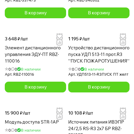
В корзину
В корзину
3 648 ₽/
шт
1 195 ₽/
шт
Элемент дистанционного
Устройство дистанционного
управления ЭДУ-ПТ RBZ-
пуска УДП 513-11 прот.R3
110016
''ПУСК ПОЖАРОТУШЕНИЯ''
0
0
В наличии
0
0
В наличии
Арт.
RBZ-110016
Арт.
УДП513-11-R3ПУСК ПТ желт
В корзину
В корзину
15 900 ₽/
шт
10 108 ₽/
шт
Модуль доступа STR-1AP
Источник питания ИВЭПР
24/2,5 RS-R3 2х7 БР RBZ-
0
0
В наличии