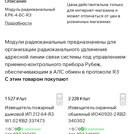
Описание
Цена действительна только
Модуль радиоканальный
для интернет-магазина и
КРК-4-БС-R3
может отличаться от цен в
розничных магазинах
Подробности
Модули радиоканальные предназначены для
организации радиоканального удлинения
адресной линии связи системы под управлением
приемно-контрольного прибора Рубеж,
обеспечивающим в АЛС обмен в протоколе R3
С этим товаром покупают
1 527 ₽/
шт
2 228 ₽/
шт
Извещатель пожарный
Извещатель охранный
дымовой ИП 212-64-R3
объемный ИО40920-2 RBZ-
W1.02 RBZ-337473
340302
0
0
В наличии
0
0
В наличии
Арт.
RBZ-337473
Арт.
RBZ-340302