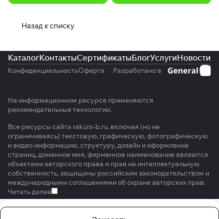
Назад к списку
Каталог
Контакты
Сертификаты
Блог
Услуги
Новости
Конфиденциальность
Оферта
Разработано в
На информационном ресурсе применяются
рекомендательные технологии
.
Все ресурсы сайта rakurs-b.ru, включая (но не
ограничиваясь) текстовую, графическую, фотографическую
и видео информацию, структуру, дизайн и оформление
страниц, доменное имя, фирменное наименование являются
объектами авторского права и прав на интеллектуальную
собственность, защищены российским законодательством и
международными соглашениями об охране авторских прав.
Читать далее