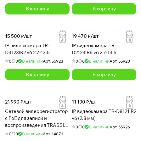
В корзину
В корзину
15 500 ₽/
шт
19 470 ₽/
шт
IP видеокамера TR-
IP видеокамера TR-
D3123IR2 v6 2.7-13.5
D2123IR6 v6 2.7-13.5
0
0
В наличии
Арт.
55923
0
0
В наличии
Арт.
55920
В корзину
В корзину
21 990 ₽/
шт
11 190 ₽/
шт
Сетевой видеорегистратор
IP видеокамера TR-D8121IR2
c PoE для записи и
v6 (2.8 мм)
воспроизведения TRASSIR
0
0
В наличии
Арт.
55926
TR-N1108P
0
0
В наличии
Арт.
14871