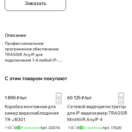
Заказать
Описание
Профессиональное
программное обеспечение
TRASSIR AnyIP для
подключения 1-й любой IP-
видеокамеры
интегрированной в ПО
TRASSIR по нативному, RTSP
С этим товаром покупают
или ONVIF протоколу
1 890 ₽/
шт
60 125 ₽/
шт
Коробка монтажная для
Сетевой видеорегистратор
камер видеонаблюдения
для IP-видеокамер TRASSIR
TR-JB301
MiniNVR AnyIP 4
0
0
В наличии
Арт.
33074
0
0
В наличии
Арт.
17620