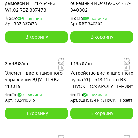
дымовой ИП 212-64-R3
объемный ИО40920-2 RBZ-
W1.02 RBZ-337473
340302
0
0
В наличии
0
0
В наличии
Арт.
RBZ-337473
Арт.
RBZ-340302
В корзину
В корзину
3 648 ₽/
шт
1 195 ₽/
шт
Элемент дистанционного
Устройство дистанционного
управления ЭДУ-ПТ RBZ-
пуска УДП 513-11 прот.R3
110016
''ПУСК ПОЖАРОТУШЕНИЯ''
0
0
В наличии
0
0
В наличии
Арт.
RBZ-110016
Арт.
УДП513-11-R3ПУСК ПТ желт
В корзину
В корзину