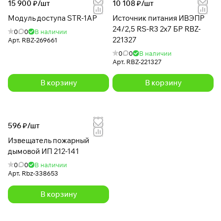
15 900 ₽/
шт
10 108 ₽/
шт
Модуль доступа STR-1AP
Источник питания ИВЭПР
24/2,5 RS-R3 2х7 БР RBZ-
0
0
В наличии
221327
Арт.
RBZ-269661
0
0
В наличии
Арт.
RBZ-221327
В корзину
В корзину
596 ₽/
шт
Извещатель пожарный
дымовой ИП 212-141
0
0
В наличии
Арт.
Rbz-338653
В корзину