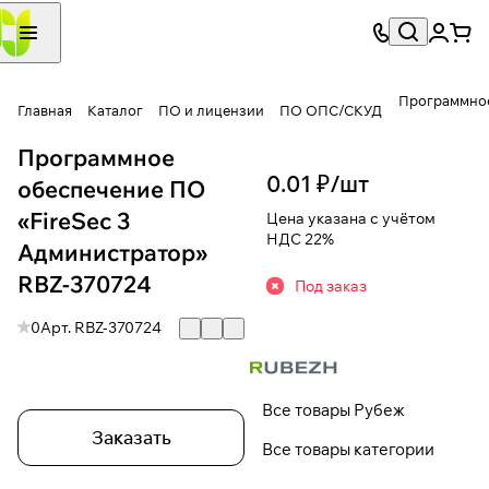
Программное
Главная
Каталог
ПО и лицензии
ПО ОПС/СКУД
Программное
0.01 ₽/
шт
обеспечение ПО
«FireSec 3
Цена указана с учётом
НДС 22%
Администратор»
RBZ-370724
Под заказ
0
Арт.
RBZ-370724
Все товары Рубеж
Заказать
Все товары категории