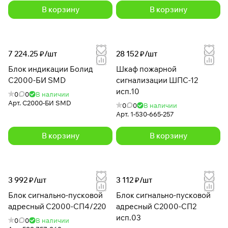
В корзину
В корзину
7 224.25 ₽/
шт
28 152 ₽/
шт
Блок индикации Болид
Шкаф пожарной
С2000-БИ SMD
сигнализации ШПС-12
исп.10
0
0
В наличии
Арт.
С2000-БИ SMD
0
0
В наличии
Арт.
1-530-665-257
В корзину
В корзину
3 992 ₽/
шт
3 112 ₽/
шт
Блок сигнально-пусковой
Блок сигнально-пусковой
адресный С2000-СП4/220
адресный С2000-СП2
исп.03
0
0
В наличии