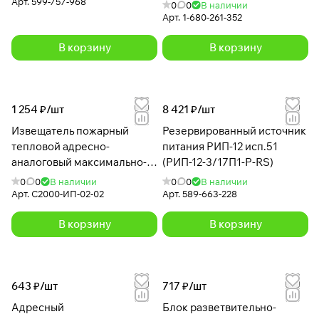
Арт.
599-757-968
0
0
В наличии
Арт.
1-680-261-352
В корзину
В корзину
1 254 ₽/
шт
8 421 ₽/
шт
Извещатель пожарный
Резервированный источник
тепловой адресно-
питания РИП-12 исп.51
аналоговый максимально-
(РИП-12-3/17П1-Р-RS)
дифференциальный С2000-
0
0
В наличии
0
0
В наличии
ИП-02-02
Арт.
С2000-ИП-02-02
Арт.
589-663-228
В корзину
В корзину
643 ₽/
шт
717 ₽/
шт
Адресный
Блок разветвительно-