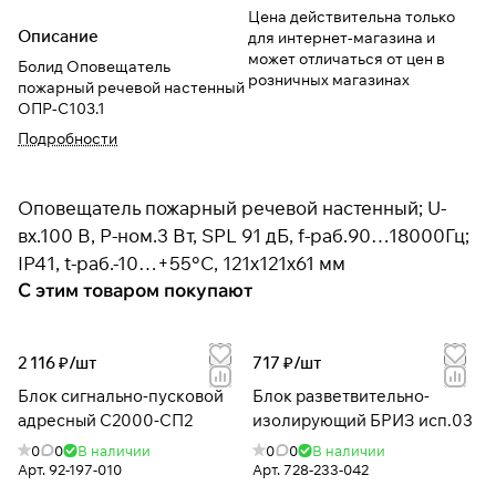
Цена действительна только
Описание
для интернет-магазина и
может отличаться от цен в
Болид Оповещатель
розничных магазинах
пожарный речевой настенный
ОПР-С103.1
Подробности
Оповещатель пожарный речевой настенный; U-
вх.100 В, P-ном.3 Вт, SPL 91 дБ, f-раб.90…18000Гц;
IP41, t-раб.-10…+55°С, 121х121х61 мм
С этим товаром покупают
2 116 ₽/
шт
717 ₽/
шт
Блок сигнально-пусковой
Блок разветвительно-
адресный С2000-СП2
изолирующий БРИЗ исп.03
0
0
В наличии
0
0
В наличии
Арт.
92-197-010
Арт.
728-233-042