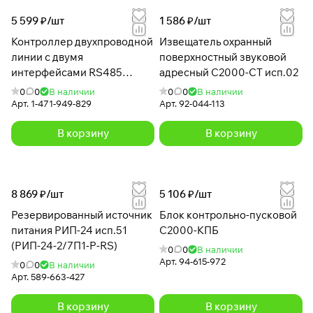
5 599 ₽/
шт
1 586 ₽/
шт
Контроллер двухпроводной
Извещатель охранный
линии с двумя
поверхностный звуковой
интерфейсами RS485
адресный С2000-СТ исп.02
С2000-КДЛ-2И исп.01
0
0
В наличии
0
0
В наличии
Арт.
1-471-949-829
Арт.
92-044-113
В корзину
В корзину
8 869 ₽/
шт
5 106 ₽/
шт
Резервированный источник
Блок контрольно-пусковой
питания РИП-24 исп.51
С2000-КПБ
(РИП-24-2/7П1-Р-RS)
0
0
В наличии
Арт.
94-615-972
0
0
В наличии
Арт.
589-663-427
В корзину
В корзину