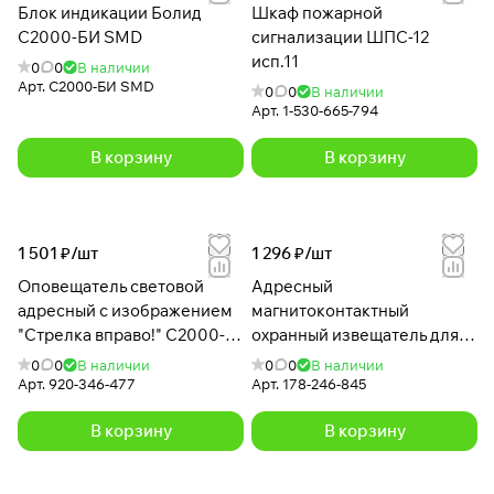
Блок индикации Болид
Шкаф пожарной
С2000-БИ SMD
сигнализации ШПС-12
исп.11
0
0
В наличии
Арт.
С2000-БИ SMD
0
0
В наличии
Арт.
1-530-665-794
В корзину
В корзину
1 501 ₽/
шт
1 296 ₽/
шт
Оповещатель световой
Адресный
адресный с изображением
магнитоконтактный
"Стрелка вправо!" С2000-
охранный извещатель для
ОСТ исп.08
защиты металлических
0
0
В наличии
0
0
В наличии
дверей С2000-СМК Эстет
Арт.
920-346-477
Арт.
178-246-845
В корзину
В корзину