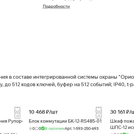
Подробности
 в составе интегрированной системы охраны "Орион"; д
y, до 512 кодов ключей, буфер на 512 событий; IP40, t
10 468 ₽/
шт
30 161 ₽/
ния Рупор-
Блок коммутации БК-12-RS485-01
Шкаф пожа
ШПС-12 исп
0
0
В наличии
Арт.
1-593-250-693