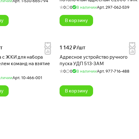
аличии
Арт.
1-530-665-794
0
0
В наличии
Арт.
297-062-539
ну
В корзину
т
1 142 ₽/
шт
а с ЖКИ для набора
Адресное устройство ручного
елем команд на взятие
пуска УДП 513-3АМ
0
0
В наличии
Арт.
977-716-488
аличии
Арт.
10-466-001
ну
В корзину