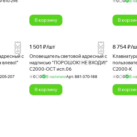
9-610-296
0
0
В н
В корзину
В корзи
1 501 ₽/
шт
8 754 ₽/
ш
Оповещатель световой адресный с
Клавиатур
 влево!"
надписью "ПОРОШОК! НЕ ВХОДИ!"
пользоват
С2000-ОСТ исп.06
С2000-К
205-207
0
0
В наличии
Арт.
881-370-188
0
0
В н
В корзину
В корзи