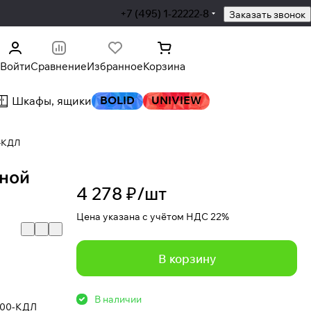
+7 (495) 1-22222-8
Заказать звонок
Войти
Сравнение
Избранное
Корзина
BOLID
UNIVIEW
Шкафы, ящики
-КДЛ
ной
4 278 ₽/
шт
Цена указана с учётом НДС 22%
В корзину
В наличии
000-КДЛ