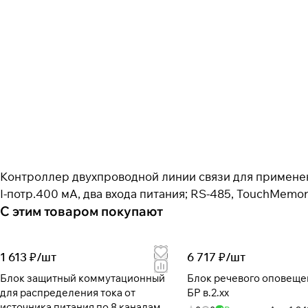
Контроллер двухпроводной линии связи для применения
I-потр.400 мА, два входа питания; RS-485, TouchMemor
С этим товаром покупают
1 613 ₽/
шт
6 717 ₽/
шт
Блок защитный коммутационный
Блок речевого оповеще
для распределения тока от
БР в.2.хх
источника питания по 8 каналам