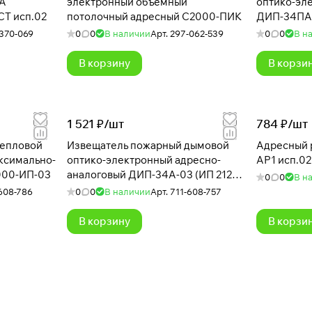
А
электронный объемный
оптико-эл
Т исп.02
потолочный адресный С2000-ПИК
ДИП-34ПА-
370-069
0
0
В наличии
Арт.
297-062-539
0
0
В н
В корзину
В корзи
1 521 ₽/
шт
784 ₽/
шт
тепловой
Извещатель пожарный дымовой
Адресный 
ксимально-
оптико-электронный адресно-
АР1 исп.02
000-ИП-03
аналоговый ДИП-34А-03 (ИП 212-
0
0
В н
34А)
608-786
0
0
В наличии
Арт.
711-608-757
В корзину
В корзи