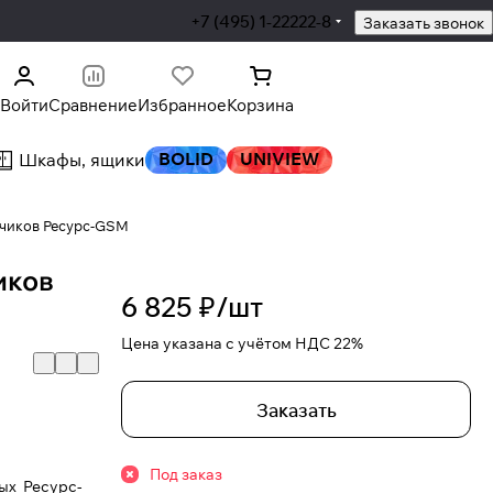
+7 (495) 1-22222-8
Заказать звонок
Войти
Сравнение
Избранное
Корзина
BOLID
UNIVIEW
Шкафы, ящики
тчиков Ресурс-GSM
иков
6 825 ₽/
шт
Цена указана с учётом НДС 22%
Заказать
Под заказ
ых Ресурс-