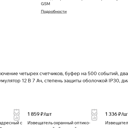
GSM
Подробности
лючение четырех счетчиков, буфер на 500 событий, д
кумулятор 12 В 7 Ач, степень защиты оболочкой IP30, 
1 859 ₽/
шт
1 336 ₽/
ш
Извещатель охранный оптико-
Извещател