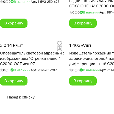
надписью "АВТОМАТИК
0
0
В наличии
Арт.
1-593-250-693
ОТКЛЮЧЕНА" С2000-ОС
0
0
В наличии
Арт.
881-
В корзину
В корзину
3 044 ₽/
шт
1 403 ₽/
шт
Оповещатель световой адресный с
Извещатель пожарный 
изображением "Стрелка влево!"
адресно-аналоговый ма
С2000-ОСТ исп.07
дифференциальный С2
0
0
В наличии
Арт.
932-205-207
0
0
В наличии
Арт.
711-
В корзину
В корзину
Назад к списку