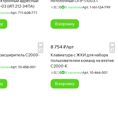
ектронный адресный
потолочный ОПР-П003.1
03 (ИП 212-34ПА)
0
0
В наличии
Арт.
1-161-124-799
аличии
Арт.
711-608-771
ну
В корзину
8 754 ₽/
шт
расширитель С2000-
Клавиатура с ЖКИ для набора
пользователем команд на взятие
С2000-К
аличии
Арт.
10-458-001
0
0
В наличии
Арт.
10-466-001
ну
В корзину