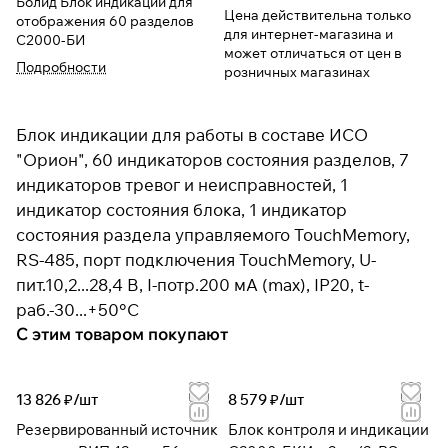
Болид Блок индикации для
Цена действительна только
отображения 60 разделов
для интернет-магазина и
С2000-БИ
может отличаться от цен в
Подробности
розничных магазинах
Блок индикации для работы в составе ИСО
"Орион", 60 индикаторов состояния разделов, 7
индикаторов тревог и неисправностей, 1
индикатор состояния блока, 1 индикатор
состояния раздела управляемого TouchMemory,
RS-485, порт подключения TouchMemory, U-
пит.10,2...28,4 В, I-потр.200 мА (max), IP20, t-
раб.-30...+50°С
С этим товаром покупают
13 826 ₽/
шт
8 579 ₽/
шт
Резервированный источник
Блок контроля и индикации