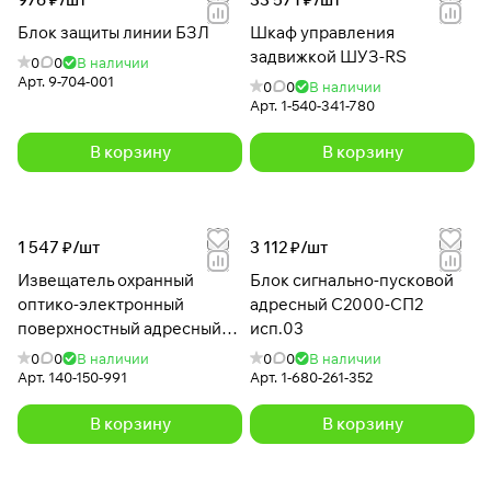
Блок защиты линии БЗЛ
Шкаф управления
задвижкой ШУЗ-RS
0
0
В наличии
Арт.
9-704-001
0
0
В наличии
Арт.
1-540-341-780
В корзину
В корзину
1 547 ₽/
шт
3 112 ₽/
шт
Извещатель охранный
Блок сигнально-пусковой
оптико-электронный
адресный С2000-СП2
поверхностный адресный
исп.03
С2000-ШИК
0
0
В наличии
0
0
В наличии
Арт.
140-150-991
Арт.
1-680-261-352
В корзину
В корзину