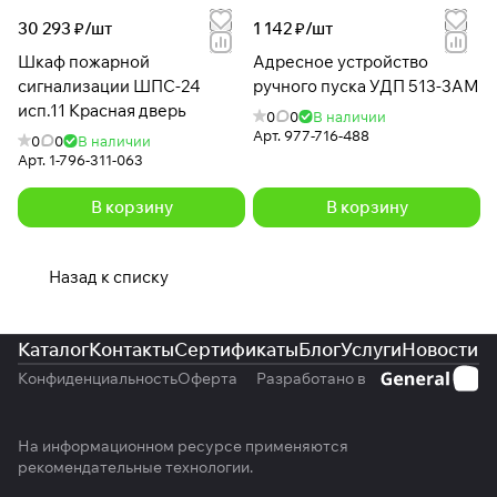
30 293 ₽/
шт
1 142 ₽/
шт
Шкаф пожарной
Адресное устройство
сигнализации ШПС-24
ручного пуска УДП 513-3АМ
исп.11 Красная дверь
0
0
В наличии
Арт.
977-716-488
0
0
В наличии
Арт.
1-796-311-063
В корзину
В корзину
Назад к списку
Каталог
Контакты
Сертификаты
Блог
Услуги
Новости
Конфиденциальность
Оферта
Разработано в
На информационном ресурсе применяются
рекомендательные технологии
.