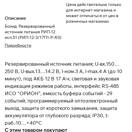
Цена действительна только
для интернет-магазина и
может отличаться от цен в
Описание
розничных магазинах
Болид Резервированный
источник питания РИП-12
исп.51 (РИП-12-3/17П1-Р-RS)
Подробности
Резервированный источник питания; U-вх.150…
250 В, U-вых.13…14.2 В, I-ном.3 А, I-max.4 А (до 10
минут), под АКБ 12 В 17 А·ч; световая и звуковая
индикация режимов работы, интерфейс RS-485
ИСО "ОРИОН", емкость буфера событий - 29
событий, программируемый оптоэлектронный
выход, защита от короткого замыкания, защита
аккумулятора от глубокого разряда; IP30, t-
раб.-10…+40°С
С этим товаром покупают