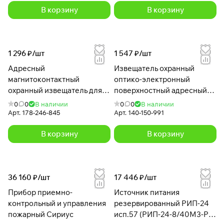
В корзину
В корзину
1 296 ₽/
шт
1 547 ₽/
шт
Адресный
Извещатель охранный
магнитоконтактный
оптико-электронный
охранный извещатель для
поверхностный адресный
защиты металлических
С2000-ШИК
0
0
В наличии
0
0
В наличии
дверей С2000-СМК Эстет
Арт.
178-246-845
Арт.
140-150-991
В корзину
В корзину
36 160 ₽/
шт
17 446 ₽/
шт
Прибор приемно-
Источник питания
контрольный и управления
резервированный РИП-24
пожарный Сириус
исп.57 (РИП-24-8/40М3-Р-