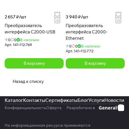
2 657 ₽/
шт
3 940 ₽/
шт
Преобразователь
Преобразователь
интерфейса С2000-USB
интерфейса С2000-
Ethernet
0
0
В наличии
Арт.
141-112-769
0
0
В наличии
Арт.
141-112-772
В корзину
В корзину
Назад к списку
Каталог
Контакты
Сертификаты
Блог
Услуги
Новости
Конфиденциальность
Оферта
Разработано в
На информационном ресурсе применяются