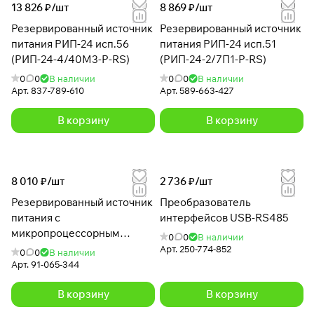
13 826 ₽/
шт
8 869 ₽/
шт
Резервированный источник
Резервированный источник
питания РИП-24 исп.56
питания РИП-24 исп.51
(РИП-24-4/40М3-Р-RS)
(РИП-24-2/7П1-Р-RS)
0
0
В наличии
0
0
В наличии
Арт.
837-789-610
Арт.
589-663-427
В корзину
В корзину
8 010 ₽/
шт
2 736 ₽/
шт
Резервированный источник
Преобразователь
питания с
интерфейсов USB-RS485
микропроцессорным
0
0
В наличии
управлением РИП-24
Арт.
250-774-852
0
0
В наличии
исп.01 (РИП-24-3/7М4)
Арт.
91-065-344
В корзину
В корзину