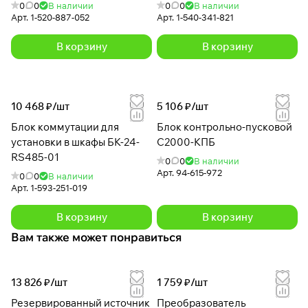
RS)
0
0
В наличии
0
0
В наличии
Арт.
1-520-887-052
Арт.
1-540-341-821
В корзину
В корзину
10 468 ₽/
шт
5 106 ₽/
шт
Блок коммутации для
Блок контрольно-пусковой
установки в шкафы БК-24-
С2000-КПБ
RS485-01
0
0
В наличии
Арт.
94-615-972
0
0
В наличии
Арт.
1-593-251-019
В корзину
В корзину
Вам также может понравиться
13 826 ₽/
шт
1 759 ₽/
шт
Резервированный источник
Преобразователь