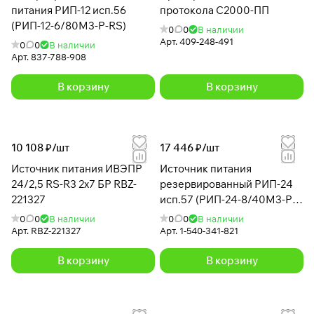
питания РИП-12 исп.56
протокола С2000-ПП
(РИП-12-6/80М3-Р-RS)
0
0
В наличии
Арт.
409-248-491
0
0
В наличии
Арт.
837-788-908
В корзину
В корзину
10 108 ₽/
шт
17 446 ₽/
шт
Источник питания ИВЭПР
Источник питания
24/2,5 RS-R3 2х7 БР RBZ-
резервированный РИП-24
221327
исп.57 (РИП-24-8/40М3-Р-
RS)
0
0
В наличии
0
0
В наличии
Арт.
RBZ-221327
Арт.
1-540-341-821
В корзину
В корзину