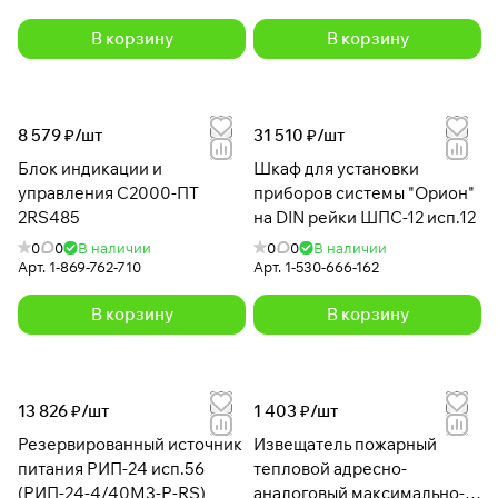
В корзину
В корзину
8 579 ₽/
шт
31 510 ₽/
шт
Блок индикации и
Шкаф для установки
управления С2000-ПТ
приборов системы "Орион"
2RS485
на DIN рейки ШПС-12 исп.12
0
0
В наличии
0
0
В наличии
Арт.
1-869-762-710
Арт.
1-530-666-162
В корзину
В корзину
13 826 ₽/
шт
1 403 ₽/
шт
Резервированный источник
Извещатель пожарный
питания РИП-24 исп.56
тепловой адресно-
(РИП-24-4/40М3-Р-RS)
аналоговый максимально-