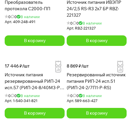
Преобразователь
Источник питания ИВЭПР
протокола С2000-ПП
24/2,5 RS-R3 2х7 БР RBZ-
221327
0
0
В наличии
Арт.
409-248-491
0
0
В наличии
Арт.
RBZ-221327
В корзину
В корзину
17 446 ₽/
шт
8 869 ₽/
шт
Источник питания
Резервированный источник
резервированный РИП-24
питания РИП-24 исп.51
исп.57 (РИП-24-8/40М3-Р-
(РИП-24-2/7П1-Р-RS)
RS)
0
0
В наличии
0
0
В наличии
Арт.
1-540-341-821
Арт.
589-663-427
В корзину
В корзину