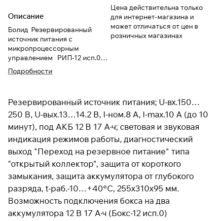
Цена действительна только
Описание
для интернет-магазина и
может отличаться от цен в
Болид Резервированный
розничных магазинах
источник питания с
микропроцессорным
управлением РИП-12 исп.05
(РИП-12-8/17М1)
Подробности
Резервированный источник питания; U-вх.150…
250 В, U-вых.13…14.2 В, I-ном.8 А, I-max.10 А (до 10
минут), под АКБ 12 В 17 А·ч; световая и звуковая
индикация режимов работы, диагностический
выход "Переход на резервное питание" типа
"открытый коллектор", защита от короткого
замыкания, защита аккумулятора от глубокого
разряда, t-раб.-10…+40°С, 255х310х95 мм.
Возможность подключения бокса на два
аккумулятора 12 В 17 А·ч (Бокс-12 исп.0)