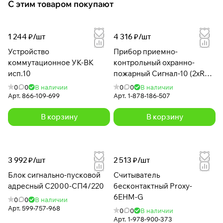
С этим товаром покупают
1 244 ₽/
шт
4 316 ₽/
шт
Устройство
Прибор приемно-
коммутационное УК-ВК
контрольный охранно-
исп.10
пожарный Сигнал-10 (2xRS-
485) (два интерфейса RS-
0
0
В наличии
0
0
В наличии
485)
Арт.
866-109-699
Арт.
1-878-186-507
В корзину
В корзину
3 992 ₽/
шт
2 513 ₽/
шт
Блок сигнально-пусковой
Считыватель
адресный С2000-СП4/220
бесконтактный Proxy-
6EHM-G
0
0
В наличии
Арт.
599-757-968
0
0
В наличии
Арт.
1-978-900-373