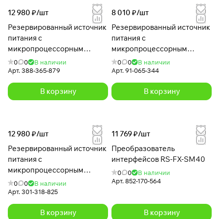
12 980 ₽/
шт
8 010 ₽/
шт
Резервированный источник
Резервированный источник
питания с
питания с
микропроцессорным
микропроцессорным
управлением РИП-24
управлением РИП-24
0
0
В наличии
0
0
В наличии
исп.06 (РИП-24-4/40М3-Р)
исп.01 (РИП-24-3/7М4)
Арт.
388-365-879
Арт.
91-065-344
В корзину
В корзину
12 980 ₽/
шт
11 769 ₽/
шт
Резервированный источник
Преобразователь
питания с
интерфейсов RS-FX-SM40
микропроцессорным
0
0
В наличии
управлением РИП-12 исп.06
Арт.
852-170-564
0
0
В наличии
(РИП-12-6/80М3-Р)
Арт.
301-318-825
В корзину
В корзину