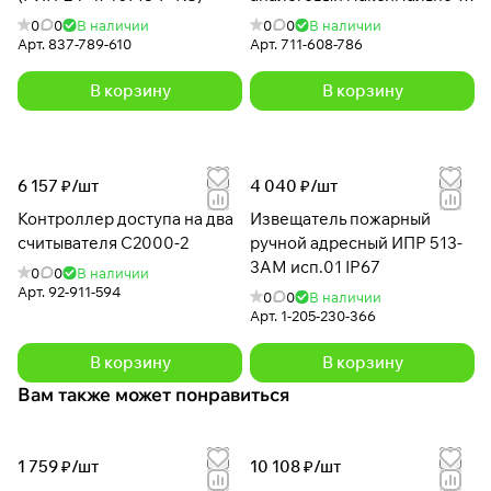
дифференциальный С2000-
0
0
В наличии
0
0
В наличии
ИП-03
Арт.
837-789-610
Арт.
711-608-786
В корзину
В корзину
6 157 ₽/
шт
4 040 ₽/
шт
Контроллер доступа на два
Извещатель пожарный
считывателя С2000-2
ручной адресный ИПР 513-
3АМ исп.01 IP67
0
0
В наличии
Арт.
92-911-594
0
0
В наличии
Арт.
1-205-230-366
В корзину
В корзину
Вам также может понравиться
1 759 ₽/
шт
10 108 ₽/
шт