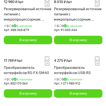
12 980 ₽/
шт
8 010 ₽/
шт
Резервированный источник
Резервированный источник
питания с
питания с
микропроцессорным
микропроцессорным
управлением РИП-24
управлением РИП-24
0
0
В наличии
0
0
В наличии
исп.06 (РИП-24-4/40М3-Р)
исп.01 (РИП-24-3/7М4)
Арт.
388-365-879
Арт.
91-065-344
В корзину
В корзину
11 769 ₽/
шт
4 275 ₽/
шт
Преобразователь
Преобразователь
интерфейсов RS-FX-SM40
интерфейсов USB-RS
0
0
В наличии
0
0
В наличии
Арт.
852-170-564
Арт.
1-271-985-912
В корзину
В корзину