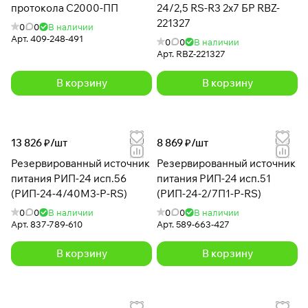
протокола С2000-ПП
24/2,5 RS-R3 2х7 БР RBZ-
221327
0
0
В наличии
Арт.
409-248-491
0
0
В наличии
Арт.
RBZ-221327
В корзину
В корзину
13 826 ₽/
шт
8 869 ₽/
шт
Резервированный источник
Резервированный источник
питания РИП-24 исп.56
питания РИП-24 исп.51
(РИП-24-4/40М3-Р-RS)
(РИП-24-2/7П1-Р-RS)
0
0
В наличии
0
0
В наличии
Арт.
837-789-610
Арт.
589-663-427
В корзину
В корзину