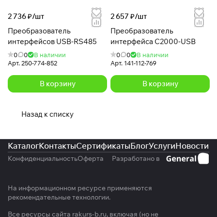
2 736 ₽/
шт
2 657 ₽/
шт
Преобразователь
Преобразователь
интерфейсов USB-RS485
интерфейса С2000-USB
0
0
В наличии
0
0
В наличии
Арт.
250-774-852
Арт.
141-112-769
В корзину
В корзину
Назад к списку
Каталог
Контакты
Сертификаты
Блог
Услуги
Новости
Конфиденциальность
Оферта
Разработано в
На информационном ресурсе применяются
рекомендательные технологии
.
Все ресурсы сайта rakurs-b.ru, включая (но не