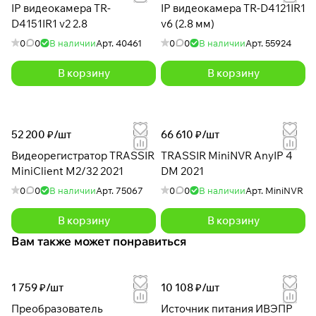
IP видеокамера TR-
IP видеокамера TR-D4121IR1
D4151IR1 v2 2.8
v6 (2.8 мм)
0
0
В наличии
Арт.
40461
0
0
В наличии
Арт.
55924
В корзину
В корзину
52 200 ₽/
шт
66 610 ₽/
шт
Видеорегистратор TRASSIR
TRASSIR MiniNVR AnyIP 4
MiniClient M2/32 2021
DM 2021
0
0
В наличии
Арт.
75067
0
0
В наличии
Арт.
MiniNVR
В корзину
В корзину
Вам также может понравиться
1 759 ₽/
шт
10 108 ₽/
шт
Преобразователь
Источник питания ИВЭПР