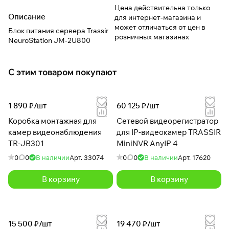
Цена действительна только
Описание
для интернет-магазина и
может отличаться от цен в
Блок питания сервера Trassir
розничных магазинах
NeuroStation JM-2U800
С этим товаром покупают
1 890 ₽/
шт
60 125 ₽/
шт
Коробка монтажная для
Сетевой видеорегистратор
камер видеонаблюдения
для IP-видеокамер TRASSIR
TR-JB301
MiniNVR AnyIP 4
0
0
В наличии
Арт.
33074
0
0
В наличии
Арт.
17620
В корзину
В корзину
15 500 ₽/
шт
19 470 ₽/
шт