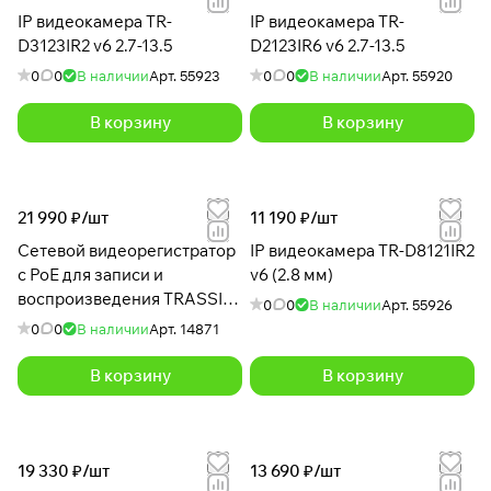
IP видеокамера TR-
IP видеокамера TR-
D3123IR2 v6 2.7-13.5
D2123IR6 v6 2.7-13.5
0
0
В наличии
Арт.
55923
0
0
В наличии
Арт.
55920
В корзину
В корзину
21 990 ₽/
шт
11 190 ₽/
шт
Сетевой видеорегистратор
IP видеокамера TR-D8121IR2
c PoE для записи и
v6 (2.8 мм)
воспроизведения TRASSIR
0
0
В наличии
Арт.
55926
TR-N1108P
0
0
В наличии
Арт.
14871
В корзину
В корзину
19 330 ₽/
шт
13 690 ₽/
шт