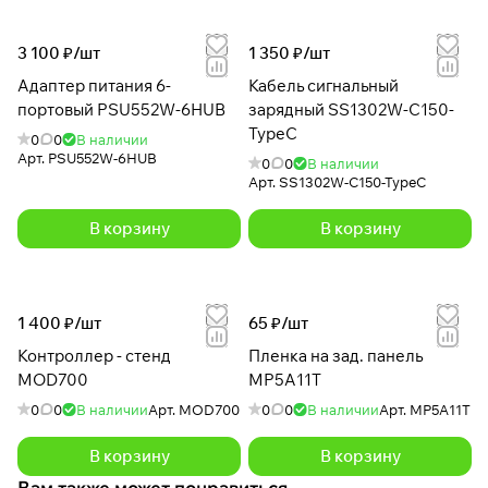
3 100 ₽/
шт
1 350 ₽/
шт
Адаптер питания 6-
Кабель сигнальный
портовый PSU552W-6HUB
зарядный SS1302W-C150-
TypeC
0
0
В наличии
Арт.
PSU552W-6HUB
0
0
В наличии
Арт.
SS1302W-C150-TypeC
В корзину
В корзину
1 400 ₽/
шт
65 ₽/
шт
Контроллер - стенд
Пленка на зад. панель
MOD700
MP5A11T
0
0
В наличии
Арт.
MOD700
0
0
В наличии
Арт.
MP5A11T
В корзину
В корзину
Вам также может понравиться