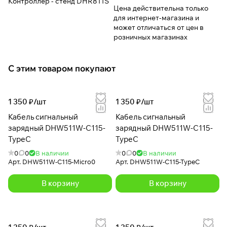
Контроллер - стенд DHR811S
Цена действительна только
для интернет-магазина и
может отличаться от цен в
розничных магазинах
С этим товаром покупают
1 350 ₽/
шт
1 350 ₽/
шт
Кабель сигнальный
Кабель сигнальный
зарядный DHW511W-C115-
зарядный DHW511W-C115-
TypeC
TypeC
0
0
В наличии
0
0
В наличии
Арт.
DHW511W-C115-Micro0
Арт.
DHW511W-C115-TypeC
В корзину
В корзину