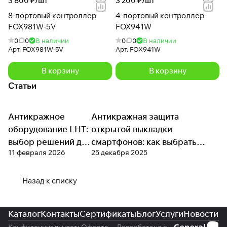
3 800 ₽/
шт
3 200 ₽/
шт
8-портовый контроллер
4-портовый контроллер
FOX981W-5V
FOX941W
0
0
В наличии
0
0
В наличии
Арт.
FOX981W-5V
Арт.
FOX941W
В корзину
В корзину
Статьи
Антикражное
Антикражное
Антикражная защита
Антикражное оборудование
оборудование
оборудование LHT:
открытой выкладки
выбор решений для
смартфонов: как выбрать
11 февраля 2026
25 декабря 2025
витринной защиты
стенды и контроллеры под
формат магазина
Назад к списку
Каталог
Контакты
Сертификаты
Блог
Услуги
Новости
Конфиденциальность
Оферта
Разработано в