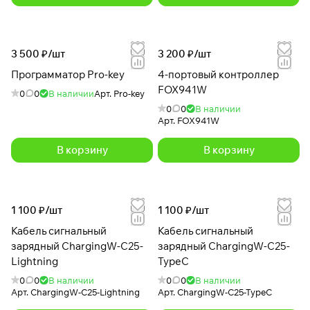
3 500 ₽/
шт
3 200 ₽/
шт
Программатор Pro-key
4-портовый контроллер
FOX941W
0
0
В наличии
Арт.
Pro-key
0
0
В наличии
Арт.
FOX941W
В корзину
В корзину
1 100 ₽/
шт
1 100 ₽/
шт
Кабель сигнальный
Кабель сигнальный
зарядный ChargingW-C25-
зарядный ChargingW-C25-
Lightning
TypeC
0
0
В наличии
0
0
В наличии
Арт.
ChargingW-C25-Lightning
Арт.
ChargingW-C25-TypeC