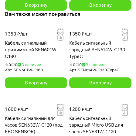
В корзину
В корзину
Вам также может понравиться
1 350 ₽/
шт
1 350 ₽/
шт
Кабель сигнальный
Кабель сигнальный
прижиммной SEN601W-
зарядный SEN614W-C130-
C180
TypeC
0
0
В наличии
0
0
В наличии
Арт.
SEN601W-C180
Арт.
SEN614W-C130-TypeC
В корзину
В корзину
1 600 ₽/
шт
1 200 ₽/
шт
Кабель сигнальный для
Кабель сигнальный
часов SEN632W-С120 (под
зарядный Micro USB для
FPC SENSOR)
часов SEN631W-C120