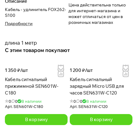
Описание
Цена действительна только
Кабель - удлинитель FOX262-
для интернет-магазина и
S100
может отличаться от цен в
розничных магазинах
Подробности
длина 1 метр
С этим товаром покупают
1 350 ₽/
шт
1 200 ₽/
шт
Кабель сигнальный
Кабель сигнальный
прижиммной SEN601W-
зарядный Micro USB для
C180
часов SEN631W-C120
0
0
В наличии
0
0
В наличии
Арт.
SEN601W-C180
Арт.
SEN631W-C120
В корзину
В корзину