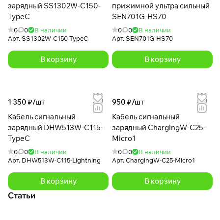
зарядный SS1302W-C150-
прижимной ультра сильный
TypeC
SEN701G-HS70
0
0
В наличии
0
0
В наличии
Арт.
SS1302W-C150-TypeC
Арт.
SEN701G-HS70
В корзину
В корзину
1 350 ₽/
шт
950 ₽/
шт
Кабель сигнальный
Кабель сигнальный
зарядный DHW513W-C115-
зарядный ChargingW-C25-
TypeC
Micro1
0
0
В наличии
0
0
В наличии
Арт.
DHW513W-C115-Lightning
Арт.
ChargingW-C25-Micro1
В корзину
В корзину
Статьи