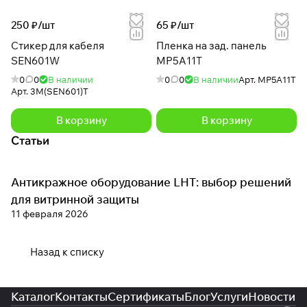
250 ₽/
шт
65 ₽/
шт
Стикер для кабеля
Пленка на зад. панель
SEN601W
MP5A11T
0
0
В наличии
0
0
В наличии
Арт.
MP5A11T
Арт.
3M(SEN601)T
В корзину
В корзину
Статьи
Антикражное оборудование LHT: выбор решений
Антикражное оборудование
для витринной защиты
11 февраля 2026
Назад к списку
Каталог
Контакты
Сертификаты
Блог
Услуги
Новости