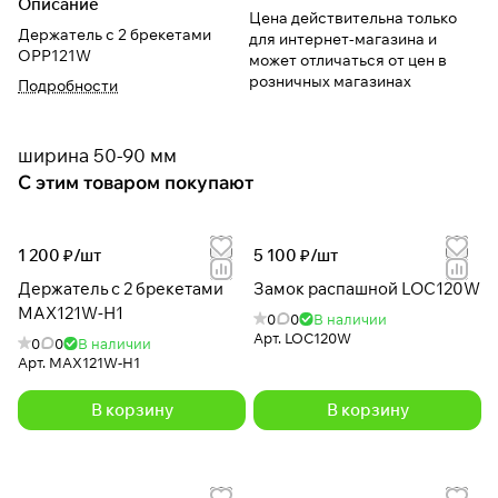
Описание
Цена действительна только
Держатель с 2 брекетами
для интернет-магазина и
OPP121W
может отличаться от цен в
розничных магазинах
Подробности
ширина 50-90 мм
С этим товаром покупают
1 200 ₽/
шт
5 100 ₽/
шт
Держатель с 2 брекетами
Замок распашной LOC120W
MAX121W-H1
0
0
В наличии
Арт.
LOC120W
0
0
В наличии
Арт.
MAX121W-H1
В корзину
В корзину