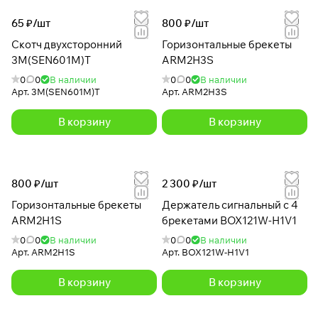
65 ₽/
шт
800 ₽/
шт
Скотч двухсторонний
Горизонтальные брекеты
3M(SEN601M)T
ARM2H3S
0
0
В наличии
0
0
В наличии
Арт.
3M(SEN601M)T
Арт.
ARM2H3S
В корзину
В корзину
800 ₽/
шт
2 300 ₽/
шт
Горизонтальные брекеты
Держатель сигнальный с 4
ARM2H1S
брекетами BOX121W-H1V1
0
0
В наличии
0
0
В наличии
Арт.
ARM2H1S
Арт.
BOX121W-H1V1
В корзину
В корзину