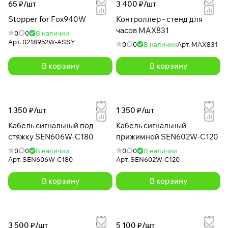
65 ₽/
шт
3 400 ₽/
шт
Stopper for Fox940W
Контроллер - стенд для
часов MAX831
0
0
В наличии
Арт.
0218952W-ASSY
0
0
В наличии
Арт.
MAX831
В корзину
В корзину
1 350 ₽/
шт
1 350 ₽/
шт
Кабель сигнальный под
Кабель сигнальный
стяжку SEN606W-С180
прижимной SEN602W-C120
0
0
В наличии
0
0
В наличии
Арт.
SEN606W-С180
Арт.
SEN602W-C120
В корзину
В корзину
3 500 ₽/
шт
5 100 ₽/
шт