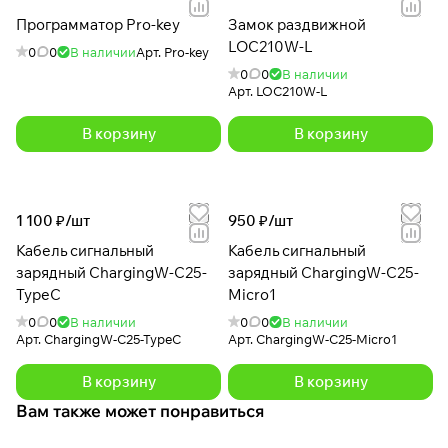
Программатор Pro-key
Замок раздвижной
LOC210W-L
0
0
В наличии
Арт.
Pro-key
0
0
В наличии
Арт.
LOC210W-L
В корзину
В корзину
1 100 ₽/
шт
950 ₽/
шт
Кабель сигнальный
Кабель сигнальный
зарядный ChargingW-C25-
зарядный ChargingW-C25-
TypeC
Micro1
0
0
В наличии
0
0
В наличии
Арт.
ChargingW-C25-TypeC
Арт.
ChargingW-C25-Micro1
В корзину
В корзину
Вам также может понравиться